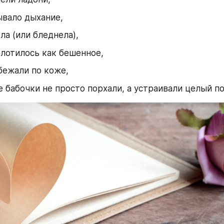
ывало дыхание,
ла (или бледнела),
лотилось как бешенное,
бежали по коже,
е бабочки не просто порхали, а устраивали целый п