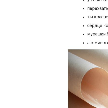
перехват
ты красне
сердце ко
мурашки 
а в живот