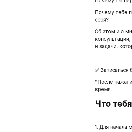
Почему ты пер
Почему тебе п
себя?
Об этом и о м
консультации,
и задачи, кот
✅ Записаться б
*После нажати
время.
Что тебя
1. Для начала 