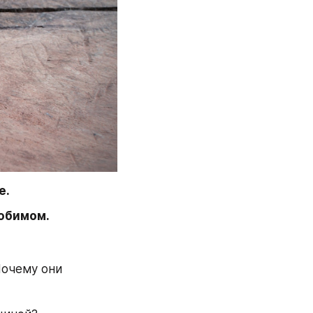
е.
любимом.
очему они 