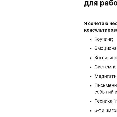
для раб
Я сочетаю не
консультирова
Коучинг;
Эмоциона
Когнитив
Системно
Медитатив
Письменны
событий и
Техника "п
6-ти шаго