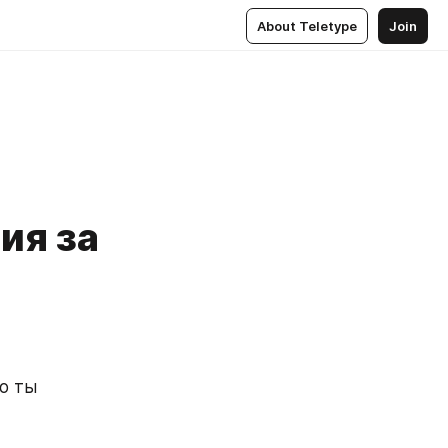
About Teletype
Join
ия за
 ты 