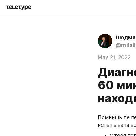
Людми
@milai
May 21, 2022
Диагн
60 ми
наход
Помнишь те пе
испытывала во
у тебя по