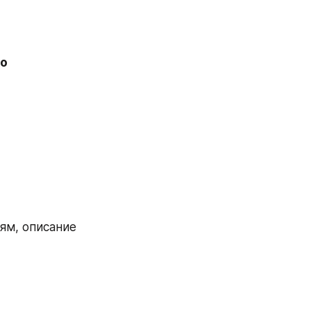
о 
м, описание 