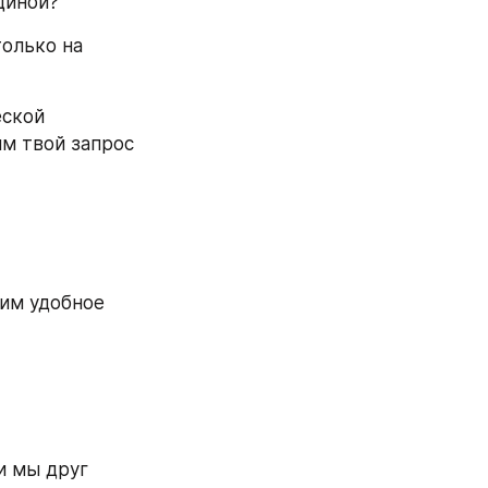
щиной?
олько на 
ской 
м твой запрос 
им удобное 
и мы друг 