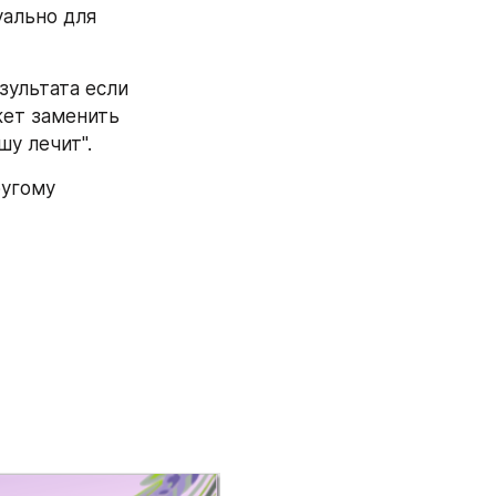
ально для 
ультата если 
жет заменить 
шу лечит".
угому 