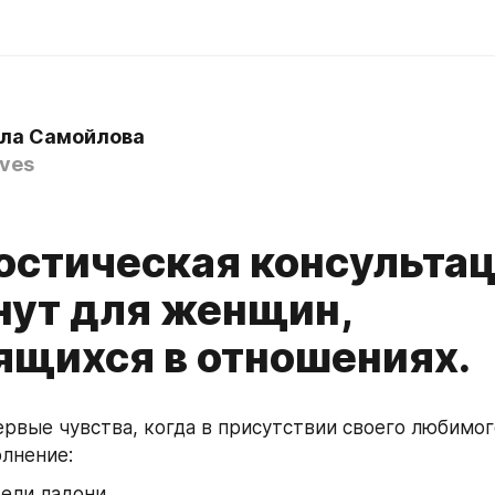
ла Самойлова
lves
остическая консультац
нут для женщин,
ящихся в отношениях.
рвые чувства, когда в присутствии своего любимого
лнение:
тели ладони,