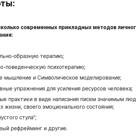
оты:
сколько современных прикладных методов личног
ния: 
льно-образную терапию;
но-поведенческую психотерапию;
е мышление и Символическое моделирование;
ные упражнения для усиления ресурсов человека;
е практики в виде написания писем значимым людя
з жизни, своего эмоционального состояния;
устого стула";
вый рефрейминг и другие.