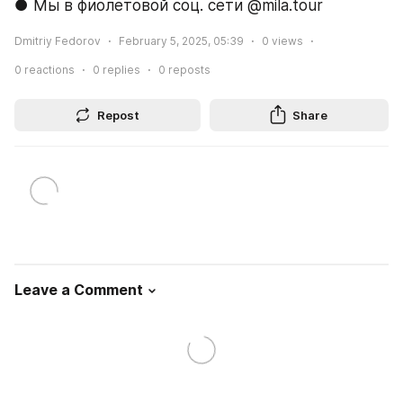
● Мы в фиолетовой соц. сети @mila.tour
Dmitriy Fedorov
February 5, 2025, 05:39
0
views
0
reactions
0
replies
0
reposts
Repost
Share
Leave a Comment