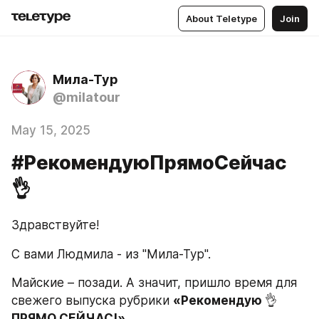
About Teletype
Join
Мила-Тур
@milatour
May 15, 2025
#РекомендуюПрямоСейчас
👌
Здравствуйте!
С вами Людмила - из "Мила-Тур".
Майские – позади. А значит, пришло время для 
свежего выпуска рубрики 
«Рекомендую 
👌
ПРЯМО СЕЙЧАС!»