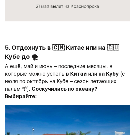
5. Отдохнуть в 🇨🇳 Китае или на 🇨🇺 
Кубе до 🌪
А ещё, май и июнь – последние месяцы, в 
которые можно успеть 
в Китай 
или 
на Кубу
 (с 
июля по октябрь на Кубе – сезон летающих 
пальм 🌴). 
Соскучились по океану? 
Выбирайте: