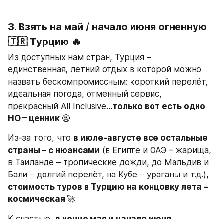
3. Взять на май / начало июня огненную 
🇹🇷 Турцию 🔥
Из доступных нам стран, Турция – 
единственная, летний отдых в которой можно 
назвать бескомпромиссным: короткий перелёт, 
идеальная погода, отменный сервис, 
прекрасный All Inclusive
…только вот есть одно 
НО – ценник 
🤬
Из-за того, что 
в июле-августе все остальные 
страны – с нюансами
 (в Египте и ОАЭ – жарища, 
в Таиланде – тропические дожди, до Мальдив и 
Бали – долгий перелёт, на Кубе – ураганы и т.д.), 
стоимость туров в Турцию на концовку лета – 
космическая 
🚀
К счастью, 
в конце мая и начале июня, 