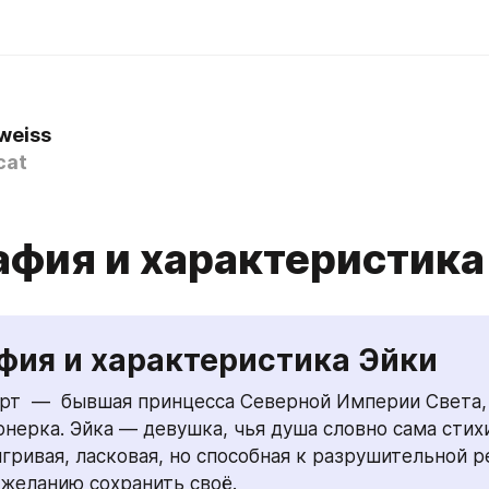
weiss
cat
афия и характеристика
фия и характеристика Эйки
рт  —  бывшая принцесса Северной Империи Света, 
нерка. Эйка — девушка, чья душа словно сама стихия
игривая, ласковая, но способная к разрушительной ре
желанию сохранить своё. 