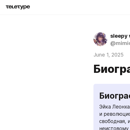
sleepy 
@mimi
June 1, 2025
Биогр
Биогра
Эйка Леонха
и революцио
свободная, 
неистовому 