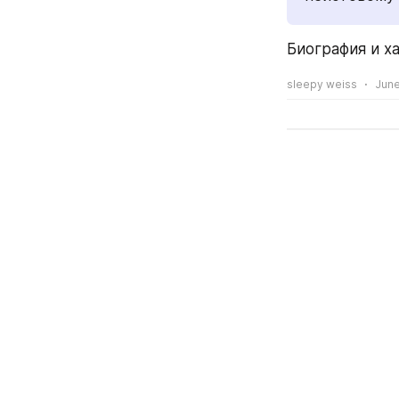
Биография и х
sleepy weiss
June