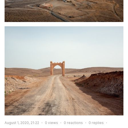
August 1, 2020, 21:22
0
views
0
reactions
0
replies