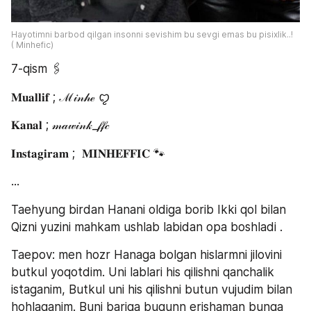
Hayotimni barbod qilgan insonni sevishim bu sevgi emas bu pisixlik..!               
( Minhefic) 
7-qism 🖇
𝐌𝐮𝐚𝐥𝐥𝐢𝐟 ; ℳ𝒾𝓃𝒽ℯ ꨄ 
𝐊𝐚𝐧𝐚𝐥 ; 𝓂𝒶𝓌𝒾𝓃𝓀_𝒻𝒻𝒸
𝐈𝐧𝐬𝐭𝐚𝐠𝐢𝐫𝐚𝐦 ;  𝐌𝐈𝐍𝐇𝐄𝐅𝐅𝐈𝐂 🐾
... 
Taehyung birdan Hanani oldiga borib Ikki qol bilan 
Qizni yuzini mahkam ushlab labidan opa boshladi . 
Taepov: men hozr Hanaga bolgan hislarmni jilovini 
butkul yoqotdim. Uni lablari his qilishni qanchalik 
istaganim, Butkul uni his qilishni butun vujudim bilan  
hohlaganim. Buni bariga bugunn erishaman bunga 