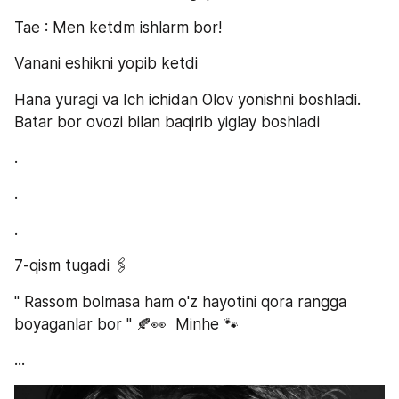
Tae : Men ketdm ishlarm bor! 
Vanani eshikni yopib ketdi
Hana yuragi va Ich ichidan Olov yonishni boshladi. 
Batar bor ovozi bilan baqirib yiglay boshladi 
.
.
.
7-qism tugadi 🖇
" Rassom bolmasa ham o'z hayotini qora rangga 
boyaganlar bor " 🍂👀  Minhe 🐾
...