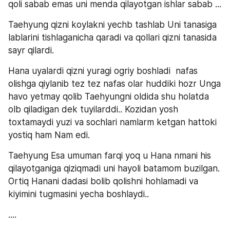
qoli sabab emas uni menda qilayotgan ishlar sabab ... 
Taehyung qizni koylakni yechb tashlab Uni tanasiga 
lablarini tishlaganicha qaradi va qollari qizni tanasida 
sayr qilardi.
Hana uyalardi qizni yuragi ogriy boshladi  nafas 
olishga qiylanib tez tez nafas olar huddiki hozr Unga 
havo yetmay qolib Taehyungni oldida shu holatda 
olb qiladigan dek tuyilarddi.. Kozidan yosh 
toxtamaydi yuzi va sochlari namlarm ketgan hattoki 
yostiq ham Nam edi.
Taehyung Esa umuman farqi yoq u Hana nmani his 
qilayotganiga qiziqmadi uni hayoli batamom buzilgan.  
Ortiq Hanani dadasi bolib qolishni hohlamadi va 
kiyimini tugmasini yecha boshlaydi.. 
....