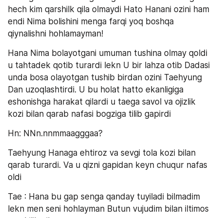
hech kim qarshilk qila olmaydi Hato Hanani ozini ham 
endi Nima bolishini menga farqi yoq boshqa 
qiynalishni hohlamayman! 
Hana Nima bolayotgani umuman tushina olmay qoldi 
u tahtadek qotib turardi lekn U bir lahza otib Dadasi 
unda bosa olayotgan tushib birdan ozini Taehyung 
Dan uzoqlashtirdi. U bu holat hatto ekanligiga 
eshonishga harakat qilardi u taega savol va ojizlik 
kozi bilan qarab nafasi bogziga tilib gapirdi 
Hn: NNn.nnmmaagggaa? 
Taehyung Hanaga ehtiroz va sevgi tola kozi bilan 
qarab turardi. Va u qizni gapidan keyn chuqur nafas 
oldi
Tae : Hana bu gap senga qanday tuyiladi bilmadim 
lekn men seni hohlayman Butun vujudim bilan iltimos 