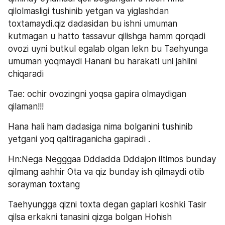
qilolmasligi tushinib yetgan va yiglashdan 
toxtamaydi.qiz dadasidan bu ishni umuman 
kutmagan u hatto tassavur qilishga hamm qorqadi 
ovozi uyni butkul egalab olgan lekn bu Taehyunga 
umuman yoqmaydi Hanani bu harakati uni jahlini 
chiqaradi 
Tae: ochir ovozingni yoqsa gapira olmaydigan 
qilaman!!!
Hana hali ham dadasiga nima bolganini tushinib 
yetgani yoq qaltiraganicha gapiradi . 
Hn:Nega Negggaa Dddadda Dddajon iltimos bunday 
qilmang aahhir Ota va qiz bunday ish qilmaydi otib 
sorayman toxtang  
Taehyungga qizni toxta degan gaplari koshki Tasir 
qilsa erkakni tanasini qizga bolgan Hohish 