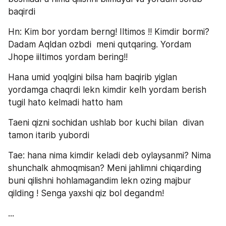
baqirdi
Hn: Kim bor yordam berng! Iltimos !! Kimdir bormi? 
Dadam Aqldan ozbdi  meni qutqaring. Yordam 
Jhope iiltimos yordam bering!! 
Hana umid yoqlgini bilsa ham baqirib yiglan 
yordamga chaqrdi lekn kimdir kelh yordam berish 
tugil hato kelmadi hatto ham 
Taeni qizni sochidan ushlab bor kuchi bilan  divan 
tamon itarib yubordi
Tae: hana nima kimdir keladi deb oylaysanmi? Nima 
shunchalk ahmoqmisan? Meni jahlimni chiqarding 
buni qilishni hohlamagandim lekn ozing majbur 
qilding ! Senga yaxshi qiz bol degandm! 
...