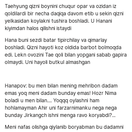
Taehyung qizni boynini chuqur opar va ozidan iz 
qoldilardi bir necha daqiqa davom etib u sekin qizni 
yelkasidan koylakni tushira boshladi. U Hanani 
kiyimdan halos qilishni istaydi 
Hana buni sezdi batar tipirchilay va qimarlay 
boshladi. Qizni hayoti koz oldida barbot bolmoqda 
edi. Lekn ovozini Tae qoli bilan yopgani sabab gapira 
olmaydi. Uni hayoli butkul almashgan
Hanapov: bu men bilan mening mehribon dadam 
emas yoq meni dadam bunday emas! Hozr Nima 
boladi u men bilan.... Yoqqq oylashni ham 
hohlamayman Ahir uni farzarnimanku nega nega 
bunday Jirkangch ishni menga ravo koryabdi?... 
Meni nafas olishga qiylanib boryabman bu dadamni 