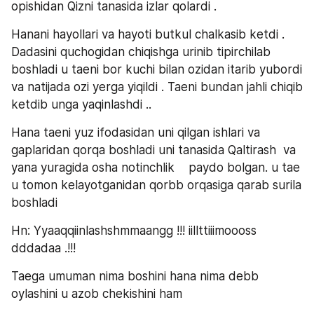
opishidan Qizni tanasida izlar qolardi . 
Hanani hayollari va hayoti butkul chalkasib ketdi . 
Dadasini quchogidan chiqishga urinib tipirchilab 
boshladi u taeni bor kuchi bilan ozidan itarib yubordi 
va natijada ozi yerga yiqildi . Taeni bundan jahli chiqib 
ketdib unga yaqinlashdi .. 
Hana taeni yuz ifodasidan uni qilgan ishlari va 
gaplaridan qorqa boshladi uni tanasida Qaltirash  va 
yana yuragida osha notinchlik    paydo bolgan. u tae 
u tomon kelayotganidan qorbb orqasiga qarab surila  
boshladi 
Hn: Yyaaqqiinlashshmmaangg !!! iillttiiimoooss 
dddadaa .!!! 
Taega umuman nima boshini hana nima debb 
oylashini u azob chekishini ham