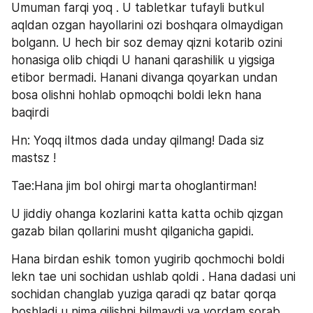
Umuman farqi yoq . U tabletkar tufayli butkul 
aqldan ozgan hayollarini ozi boshqara olmaydigan 
bolgann. U hech bir soz demay qizni kotarib ozini 
honasiga olib chiqdi U hanani qarashilik u yigsiga 
etibor bermadi. Hanani divanga qoyarkan undan 
bosa olishni hohlab opmoqchi boldi lekn hana 
baqirdi 
Hn: Yoqq iltmos dada unday qilmang! Dada siz 
mastsz ! 
Tae:Hana jim bol ohirgi marta ohoglantirman! 
U jiddiy ohanga kozlarini katta katta ochib qizgan 
gazab bilan qollarini musht qilganicha gapidi. 
Hana birdan eshik tomon yugirib qochmochi boldi 
lekn tae uni sochidan ushlab qoldi . Hana dadasi uni 
sochidan changlab yuziga qaradi qz batar qorqa 
boshladi u nima qilishni bilmaydi va yordam sorab 