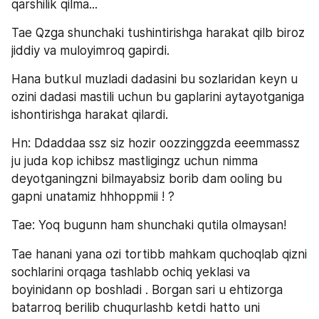
qarshilik qilma... 
Tae Qzga shunchaki tushintirishga harakat qilb biroz 
jiddiy va muloyimroq gapirdi. 
Hana butkul muzladi dadasini bu sozlaridan keyn u 
ozini dadasi mastili uchun bu gaplarini aytayotganiga 
ishontirishga harakat qilardi. 
Hn: Ddaddaa ssz siz hozir oozzinggzda eeemmassz 
ju juda kop ichibsz mastligingz uchun nimma 
deyotganingzni bilmayabsiz borib dam ooling bu 
gapni unatamiz hhhoppmii ! ? 
Tae: Yoq bugunn ham shunchaki qutila olmaysan! 
Tae hanani yana ozi tortibb mahkam quchoqlab qizni 
sochlarini orqaga tashlabb ochiq yeklasi va 
boyinidann op boshladi . Borgan sari u ehtizorga 
batarroq berilib chuqurlashb ketdi hatto uni 