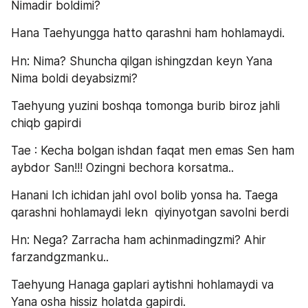
Nimadir boldimi?
Hana Taehyungga hatto qarashni ham hohlamaydi.
Hn: Nima? Shuncha qilgan ishingzdan keyn Yana 
Nima boldi deyabsizmi? 
Taehyung yuzini boshqa tomonga burib biroz jahli 
chiqb gapirdi 
Tae : Kecha bolgan ishdan faqat men emas Sen ham 
aybdor San!!! Ozingni bechora korsatma.. 
Hanani Ich ichidan jahl ovol bolib yonsa ha. Taega 
qarashni hohlamaydi lekn  qiyinyotgan savolni berdi 
Hn: Nega? Zarracha ham achinmadingzmi? Ahir 
farzandgzmanku.. 
Taehyung Hanaga gaplari aytishni hohlamaydi va 
Yana osha hissiz holatda gapirdi.