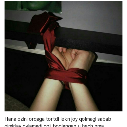
Hana ozini orqaga tortdi lekn joy qolmagi sabab 
qimirlay oylamadi qoli boglangan u hech nma 