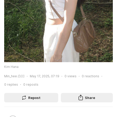
Kim Hana
Min_hee 🫠❤️‍🔥
May 17, 2025, 07:19
0
views
0
reactions
0
replies
0
reposts
Repost
Share