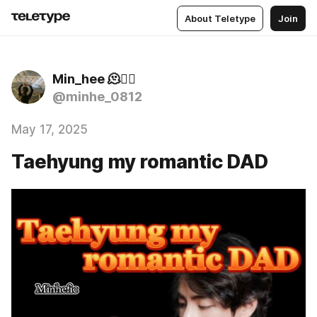
About Teletype
Join
Min_hee 🫠❤️‍🔥
@minhe_0812
May 17, 2025
Taehyung my romantic DAD