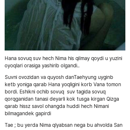
Hana sovuq suv hech Nima his qilmay qoydi u yuzini 
oyoqlari orasiga yashirib olgandi.. 
Suvni ovozidan va quyosh danTaehyung uyginb 
ketb yoniga qarab Hana yoqligini korb Vana tomon 
bordi. Eshikni ochib sovuq  suv tagida sovuq 
qorqganidan tanasi deyarli kok tusga kirgan Qizga 
qarab hissz savol ohangda huddi hech Nimani 
bilmagandek gapirdi 
Tae ; bu yerda Nima qlyabsan nega bu ahvolda San 