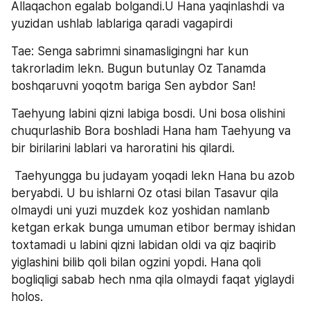
Allaqachon egalab bolgandi.U Hana yaqinlashdi va 
yuzidan ushlab lablariga qaradi vagapirdi
Tae: Senga sabrimni sinamasligingni har kun 
takrorladim lekn. Bugun butunlay Oz Tanamda 
boshqaruvni yoqotm bariga Sen aybdor San!
Taehyung labini qizni labiga bosdi. Uni bosa olishini 
chuqurlashib Bora boshladi Hana ham Taehyung va 
bir birilarini lablari va haroratini his qilardi.
 Taehyungga bu judayam yoqadi lekn Hana bu azob 
beryabdi. U bu ishlarni Oz otasi bilan Tasavur qila 
olmaydi uni yuzi muzdek koz yoshidan namlanb 
ketgan erkak bunga umuman etibor bermay ishidan 
toxtamadi u labini qizni labidan oldi va qiz baqirib 
yiglashini bilib qoli bilan ogzini yopdi. Hana qoli 
bogliqligi sabab hech nma qila olmaydi faqat yiglaydi 
holos. 