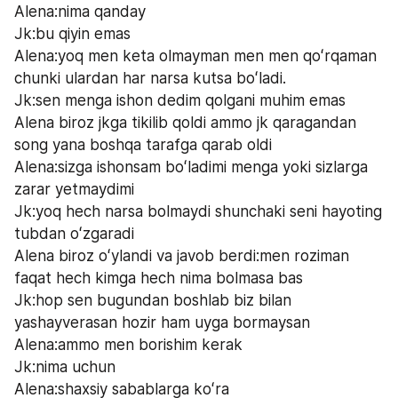
Alena:nima qanday
Jk:bu qiyin emas
Alena:yoq men keta olmayman men men qoʻrqaman 
chunki ulardan har narsa kutsa boʻladi.
Jk:sen menga ishon dedim qolgani muhim emas
Alena biroz jkga tikilib qoldi ammo jk qaragandan 
song yana boshqa tarafga qarab oldi 
Alena:sizga ishonsam boʻladimi menga yoki sizlarga 
zarar yetmaydimi
Jk:yoq hech narsa bolmaydi shunchaki seni hayoting 
tubdan oʻzgaradi
Alena biroz oʻylandi va javob berdi:men roziman 
faqat hech kimga hech nima bolmasa bas
Jk:hop sen bugundan boshlab biz bilan 
yashayverasan hozir ham uyga bormaysan
Alena:ammo men borishim kerak
Jk:nima uchun
Alena:shaxsiy sabablarga koʻra