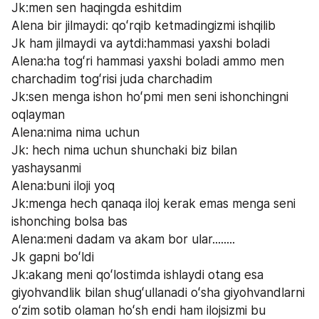
Jk:men sen haqingda eshitdim
Alena bir jilmaydi: qoʻrqib ketmadingizmi ishqilib
Jk ham jilmaydi va aytdi:hammasi yaxshi boladi 
Alena:ha togʻri hammasi yaxshi boladi ammo men 
charchadim togʻrisi juda charchadim
Jk:sen menga ishon hoʻpmi men seni ishonchingni 
oqlayman 
Alena:nima nima uchun
Jk: hech nima uchun shunchaki biz bilan 
yashaysanmi 
Alena:buni iloji yoq 
Jk:menga hech qanaqa iloj kerak emas menga seni 
ishonching bolsa bas
Alena:meni dadam va akam bor ular........
Jk gapni boʻldi
Jk:akang meni qoʻlostimda ishlaydi otang esa 
giyohvandlik bilan shugʻullanadi oʻsha giyohvandlarni 
oʻzim sotib olaman hoʻsh endi ham ilojsizmi bu