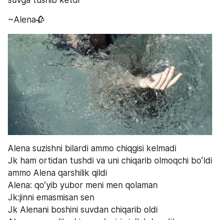
suvga tushib ketdi
~Alena🥀
Alena suzishni bilardi ammo chiqgisi kelmadi 
Jk ham ortidan tushdi va uni chiqarib olmoqchi boʻldi 
ammo Alena qarshilik qildi
Alena: qoʻyib yubor meni men qolaman
Jk:jinni emasmisan sen 
Jk Alenani boshini suvdan chiqarib oldi 