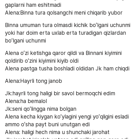
gaplarni ham eshitmadi 
Alena:Binna tura qolsangchi meni chiqarib yubor
Binna umuman tura olmasdi kichik boʻlgani uchunmi 
yoki har doim erta uxlab erta turadigan qizlardan 
boʻlgani uchunmi
Alena oʻzi ketishga qaror qildi va Binnani kiyimini 
qoldirib oʻzini kiyimini kiyib oldi
Alena pastga tusha boshladi oldidan Jk ham chiqdi
Alena:Hayrli tong janob
Jk:hayrli tong haligi bir savol bermoqchi edim
Alena:ha bemalol 
Jk:seni qoʻlingga nima bolgan
Alena kecha kiygan koʻylagini yengi yoʻqligini esladi 
ammo oʻsha payt buni unutgan edi
Alena: haligi hech nima u shunchaki jarohat