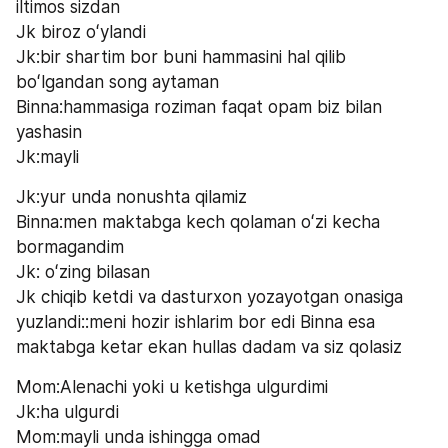
iltimos sizdan 
Jk biroz oʻylandi 
Jk:bir shartim bor buni hammasini hal qilib 
boʻlgandan song aytaman
Binna:hammasiga roziman faqat opam biz bilan 
yashasin 
Jk:mayli
Jk:yur unda nonushta qilamiz
Binna:men maktabga kech qolaman oʻzi kecha 
bormagandim
Jk: oʻzing bilasan
Jk chiqib ketdi va dasturxon yozayotgan onasiga 
yuzlandi::meni hozir ishlarim bor edi Binna esa 
maktabga ketar ekan hullas dadam va siz qolasiz
Mom:Alenachi yoki u ketishga ulgurdimi
Jk:ha ulgurdi
Mom:mayli unda ishingga omad