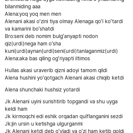
bilanmiding aaa
Alena:yoq yoq men men 
Alenani akasi oʻzini tiya olmay Alenaga qoʻl koʻtardi 
va kamarini boʻshatdi 
Bro:seni deb nomim bulgʻanyapti nodon 
qiz(urdi)nega ham oʻsha 
kuni(urdi)aynan(urdi)seni(urdi)tanlaganmiz(urdi)
Alena:aka bas qiling ogʻriyapti iltimos
Hullas akasi uraverib qizni adoyi tamom qildi 
Alena hushini yoʻqotgach Alenani akasi chiqib ketdi
Alena shunchaki hushsiz yotardi
Jk Alenani uyini surishtirib topgandi va shu uyga 
keldi ham 
Jk kirmoqchi edi eshik orqadan qulflanganini sezdi
Jk:jin ursin u ketishga ulgurganmi
Jk Alenani ketdi deb oʻyladi va oʻzi ham ketib qoldi 