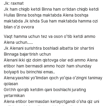
Jk: raxmat 
Jk ham chiqib ketdi Binna ham ortidan chiqib ketdi 
Hullas Binna boshqa maktabda Alena boshqa 
maktabda Jk ishda Sua ham maktabda hamma ozi 
bilan oʻzi ovvora
Vaqt hamma uchun tez va oson oʻtib ketdi ammo 
Alena uchun......
Jk Alenani surishtira boshladi albatta bir shartini 
Binnaga bajartirish uchun
Alenani ikki qiz doim qistovga olar edi ammo Alena 
etibor ham bermasdi ammo hozir ham shunday 
bolyapti bu birinchisi emas..
Alena:yaxshisi yoʻlimdan qoch yoʻqsa oʻzingni tanimay 
qolasan
Girl:hh qorqib ketdim qani boshlachi jurating 
yetarmikan 
Alena etibor bermasdan ketayotgandi oʻsha qiz uni 