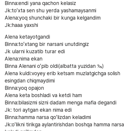
Binna:endi yana qachon kelasiz
Jk:toʻxta sen shu yerda yashamaysanmi
Alena:yoq shunchaki bir kunga kelgandim
Jk:haaa yaxshi
Alena ketayotgandi 
Binna:toʻxtang bir narsani unutdingiz
Jk ularni kuzatib turar edi
Alena:nima ekan
Binna Alenani oʻpib oldi(albatta yuzidan 🦦)
Alena kuldi:voyey erib ketsam muzlatgichga solish 
esingdan chiqmaydimi
Binna:yoq opajon
Alena keta boshladi va ketdi ham
Binna:bilasizmi sizni dadam menga mafia degandi
Jk: tori aytgan ekan nima edi
Binna:hamma narsa qoʻlizdan keladimi
Jk:oʻlikni tirikga aylantirishdan boshqa hamma narsa 