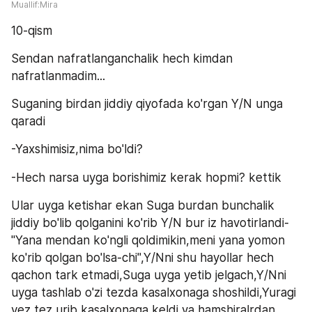
Muallif:Mira
10-qism
Sendan nafratlanganchalik hech kimdan 
nafratlanmadim...
Suganing birdan jiddiy qiyofada ko'rgan Y/N unga 
qaradi
-Yaxshimisiz,nima bo'ldi?
-Hech narsa uyga borishimiz kerak hopmi? kettik
Ular uyga ketishar ekan Suga burdan bunchalik 
jiddiy bo'lib qolganini ko'rib Y/N bur iz havotirlandi-
"Yana mendan ko'ngli qoldimikin,meni yana yomon 
ko'rib qolgan bo'lsa-chi",Y/Nni shu hayollar hech 
qachon tark etmadi,Suga uyga yetib jelgach,Y/Nni 
uyga tashlab o'zi tezda kasalxonaga shoshildi,Yuragi 
yez tez urib kasalxonaga keldi,va hamshiralrdan 