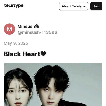
About Teletype
Join
Minsush🦋
M
@minsush-113596
May 9, 2025
Black Heart🖤