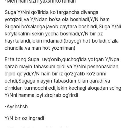
-Men ham sizni yaxshi ko'raman
Suga Y/Nni qo'llrida ko'targancha divanga 
yotqizdi,va Y/Ndan bo'sa ola boshladi,Y/N ham 
Sugani bo'salariga javob qaytara boshladi,Suga Y/Ni 
ko'ylakalrini sekin yecha boshladi,Y/N bir oz 
hayrtalandi,lekin indamadi(buyog'i hot bo'ladi,o'zila 
chundila,va man hot yozmiman)
Erta tong Suga  uyg'onib,quchog'ida yotgan Y/Nga 
qarab mayin tabassum qildi,va Y/Nni peshonasidan 
o'pib qo'ydi,Y/N ham bir iz qo'zg'alib ko'zlarini 
ochdi,Sugaga mayyin tabasdum bilan qaradi,va 
o'rnidan turmoqchi edi,lekin kechagi aloqadan so'ng 
Y/Nni hamma joyi zirqirab og'rirdi
-Ayshshsh
Y/N bir oz ingradi