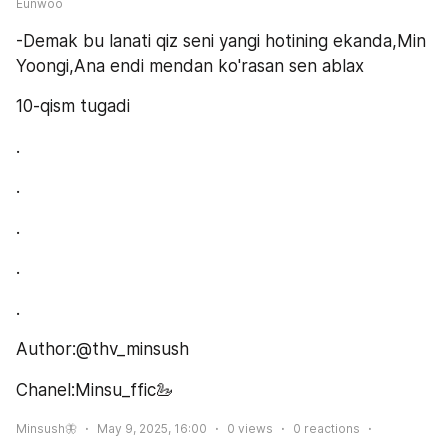
Eunwoo
-Demak bu lanati qiz seni yangi hotining ekanda,Min 
Yoongi,Ana endi mendan ko'rasan sen ablax
10-qism tugadi
.
.
.
.
.
Author:@thv_minsush
Chanel:Minsu_ffic🦢
Minsush🦋
May 9, 2025, 16:00
0
views
0
reactions