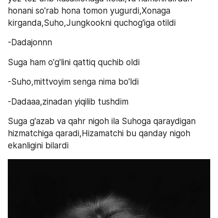
honani so'rab hona tomon yugurdi,Xonaga 
kirganda,Suho,Jungkookni quchog'iga otildi
-Dadajonnn
Suga ham o'g'lini qattiq quchib oldi
-Suho,mittvoyim senga nima bo'ldi
-Dadaaa,zinadan yiqilib tushdim
Suga g'azab va qahr nigoh ila Suhoga qaraydigan 
hizmatchiga qaradi,Hizamatchi bu qanday nigoh 
ekanligini bilardi 