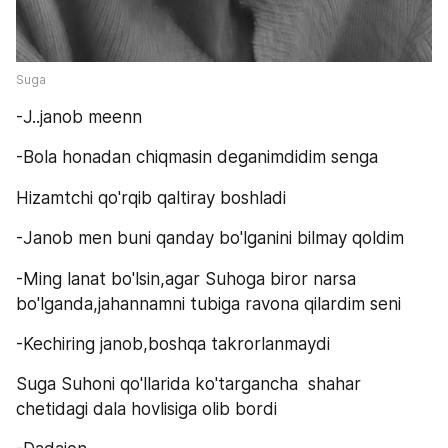
Suga
-J..janob meenn
-Bola honadan chiqmasin deganimdidim senga
Hizamtchi qo'rqib qaltiray boshladi
-Janob men buni qanday bo'lganini bilmay qoldim
-Ming lanat bo'lsin,agar Suhoga biror narsa 
bo'lganda,jahannamni tubiga ravona qilardim seni
-Kechiring janob,boshqa takrorlanmaydi
Suga Suhoni qo'llarida ko'targancha  shahar 
chetidagi dala hovlisiga olib bordi