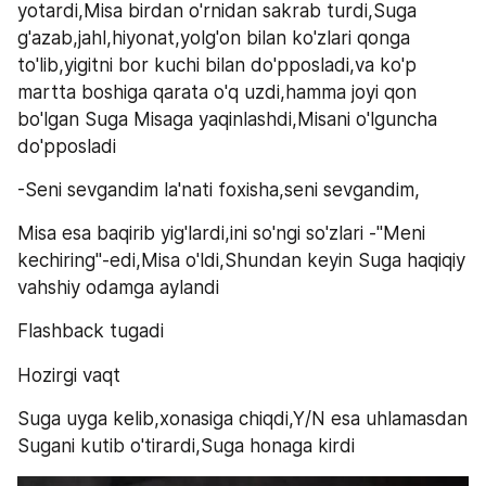
yotardi,Misa birdan o'rnidan sakrab turdi,Suga 
g'azab,jahl,hiyonat,yolg'on bilan ko'zlari qonga 
to'lib,yigitni bor kuchi bilan do'pposladi,va ko'p 
martta boshiga qarata o'q uzdi,hamma joyi qon 
bo'lgan Suga Misaga yaqinlashdi,Misani o'lguncha 
do'pposladi
-Seni sevgandim la'nati foxisha,seni sevgandim,
Misa esa baqirib yig'lardi,ini so'ngi so'zlari -"Meni 
kechiring"-edi,Misa o'ldi,Shundan keyin Suga haqiqiy 
vahshiy odamga aylandi
Flashback tugadi
Hozirgi vaqt
Suga uyga kelib,xonasiga chiqdi,Y/N esa uhlamasdan 
Sugani kutib o'tirardi,Suga honaga kirdi