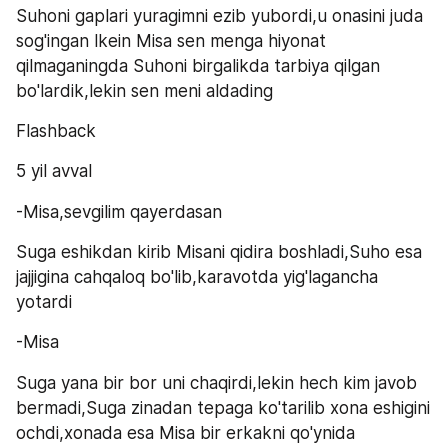
Suhoni gaplari yuragimni ezib yubordi,u onasini juda 
sog'ingan lkein Misa sen menga hiyonat 
qilmaganingda Suhoni birgalikda tarbiya qilgan 
bo'lardik,lekin sen meni aldading
Flashback 
5 yil avval
-Misa,sevgilim qayerdasan
Suga eshikdan kirib Misani qidira boshladi,Suho esa 
jajjigina cahqaloq bo'lib,karavotda yig'lagancha 
yotardi
-Misa 
Suga yana bir bor uni chaqirdi,lekin hech kim javob 
bermadi,Suga zinadan tepaga ko'tarilib xona eshigini 
ochdi,xonada esa Misa bir erkakni qo'ynida 