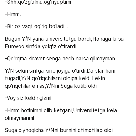
-Shh,qo'zg'alma,og'riyaptimi
-Hmm,
-Bir oz vaqt og'riq bo'ladi...
Bugun Y/N yana universitetga bordi,Honaga kirsa 
Eunwoo sinfda yolg'iz o'tirardi
-Qo'rqma kiraver senga hech narsa qilmayman
Y/N sekin sinfga kirib joyiga o'tirdi,Darslar ham 
tugadi,Y/N qo'riqchilarni oldiga,keldi,Lekin 
qo'riqchilar emas,Y/Nni Suga kutib oldi
-Voy siz keldingizmi
-Hmm hotinimni olib ketgani,Universitetga kela 
olmaymanmi
Suga o'ynoqicha Y/Nni burnini chimchilab oldi