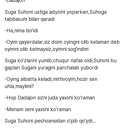
-Dadajon
Suga Suhoni ustiga adyolni yoparkan,Suhoga 
tabbasum bilan qaradi
-Ha,nima bo'ldi
-Oyim qayerdalar,siz doim oyingni olib kelaman deb 
oyimni olib kelmaysiz,oyimni sog'indim
Suga ko'zlarini yumib,chuqur nafas oldi,Suhoni bu 
gaplari Sugani yuragini parchalab yubordi
-Oying albatta keladi,mittivoyim,hozir sen 
uhla,maylimi?
-Hop Dadajon sizni juda yaxshi ko'raman
-Menam seni yaxshi ko'raman
Suga Suhoni peshoansidan o'pib qo'ydi...