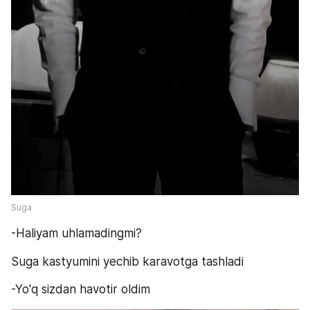
Suga
-Haliyam uhlamadingmi?
Suga kastyumini yechib karavotga tashladi
-Yo'q sizdan havotir oldim