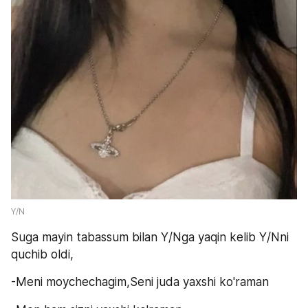
Y/N
Suga mayin tabassum bilan Y/Nga yaqin kelib Y/Nni 
quchib oldi,
-Meni moychechagim,Seni juda yaxshi ko'raman