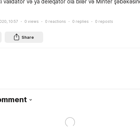
çi validator və ya deleqator ola bilər və Minter şəbəkəsind
2020, 10:57
0
views
0
reactions
0
replies
0
reposts
Share
Comment