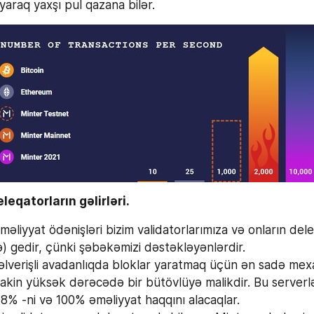
araq yaxşı pul qazana bilər.
leqatorların gəlirləri.
məliyyat ödənişləri bizim validatorlarımıza və onların dele
 gedir, çünki şəbəkəmizi dəstəkləyənlərdir.
lverişli avadanlıqda bloklar yaratmaq üçün ən sadə mexa
lakin yüksək dərəcədə bir bütövlüyə malikdir. Bu serverl
98% -ni və 100% əməliyyat haqqını alacaqlar.