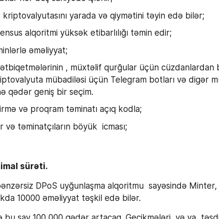
kriptovalyutasını yarada və qiymətini təyin edə bilər;
sus alqoritmi yüksək etibarlılığı təmin edir;
inlərlə əməliyyat;
ətbiqetmələrinin , müxtəlif qurğular üçün cüzdanlardan b
riptovalyuta mübadiləsi üçün Telegram botları və digər m
nə qədər geniş bir seçim.
rmə və proqram təminatı açıq kodla;
ər və təminatçıların böyük  icması;
mal sürəti.
ənzərsiz DPoS uyğunlaşma alqoritmu  sayəsində Minter, 
kda 10000 əməliyyat təşkil edə bilər.
 bu say 100 000 qədər artacaq. Gecikmələri  və ya  təsdi