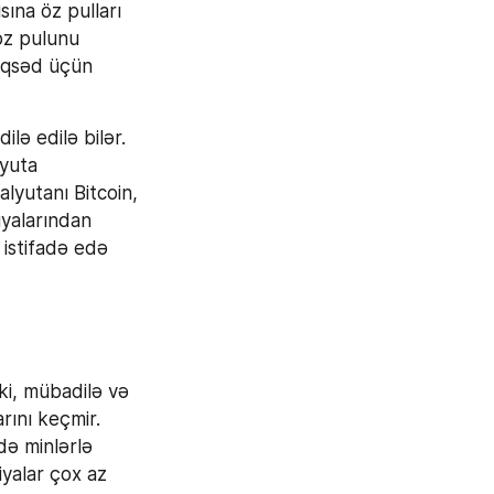
ına öz pulları 
öz pulunu 
əqsəd üçün 
ə edilə bilər. 
yuta 
lyutanı Bitcoin, 
yalarından 
 istifadə edə 
ki, mübadilə və 
ını keçmir. 
ə minlərlə 
yalar çox az 