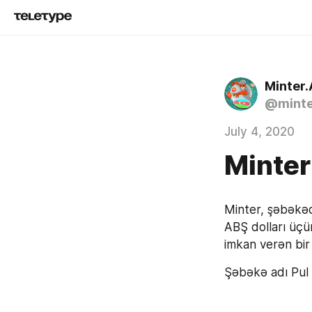
Minter
@minte
July 4, 2020
Minter
Minter, şəbəkəd
ABŞ dolları üçü
imkan verən bir 
Şəbəkə adı Pul 