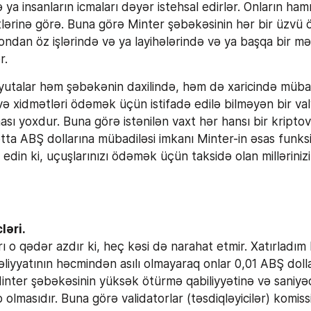
 ya insanların icmaları dəyər istehsal edirlər. Onların hamıs
rtlərinə görə. Buna görə Minter şəbəkəsinin hər bir üzvü 
 ondan öz işlərində və ya layihələrində və ya başqa bir m
r.
yutalar həm şəbəkənin daxilində, həm də xaricində mübadil
ə xidmətləri ödəmək üçün istifadə edilə bilməyən bir val
ı yoxdur. Buna görə istənilən vaxt hər hansı bir kriptova
ta ABŞ dollarına mübadiləsi imkanı Minter-in əsas funksi
r edin ki, uçuşlarınızı ödəmək üçün taksidə olan millərinizi
ləri.
ı o qədər azdır ki, heç kəsi də narahat etmir. Xatırladım 
iyyatının həcmindən asılı olmayaraq onlar 0,01 ABŞ dollar
inter şəbəkəsinin yüksək ötürmə qabiliyyətinə və saniyəd
 olmasıdır. Buna görə validatorlar (təsdiqləyicilər) komissi