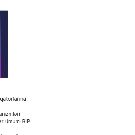
qatorlarına 
nizmləri 
ər ümumi BIP 