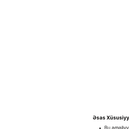
Əsas Xüsusiyy
Bu əməliyya