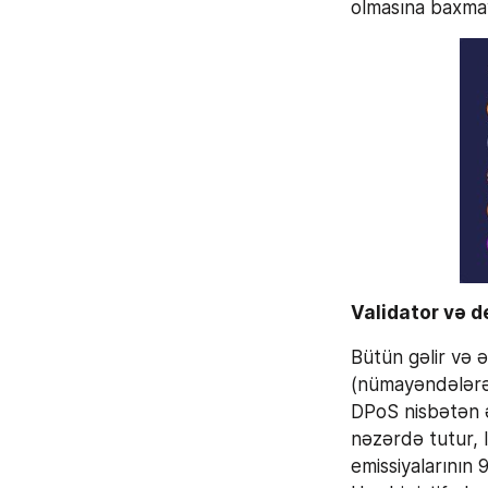
olmasına baxmay
Validator və de
Bütün gəlir və ə
(nümayəndələrə)
DPoS nisbətən ə
nəzərdə tutur, 
emissiyalarının 