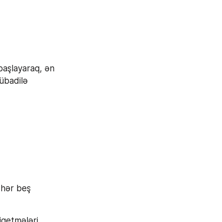
aşlayaraq, ən 
übadilə 
hər beş 
qetmələri 