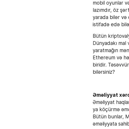
mobil oyunlar və
lazımdır, öz şə
yarada bilər və
istifadə edə bilə
Bütün kriptoval
Dünyadakı mal v
yaratmağın mənas
Ethereum və hət
biridir. Təsəvvü
bilərsiniz?
Əməliyyat xərc
Əməliyyat haqlar
ya köçürmə əməl
Bütün bunlar, M
əməliyyata sahib