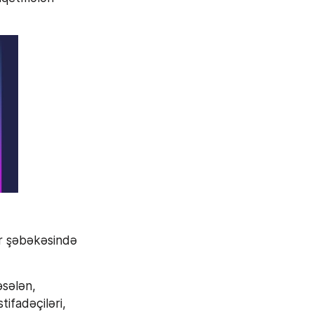
r şəbəkəsində 
sələn, 
fadəçiləri, 