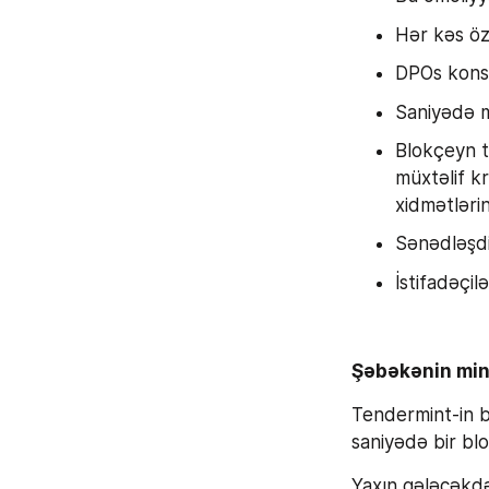
Hər kəs öz 
DPOs konsen
Saniyədə m
Blokçeyn t
müxtəlif k
xidmətləri
Sənədləşdi
İstifadəçil
Şəbəkənin mini
Tendermint-in b
saniyədə bir blo
Yaxın gələcəkdə