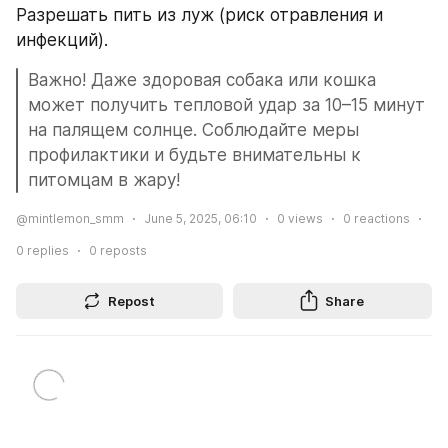
Разрешать пить из луж (риск отравления и 
инфекций).
Важно! Даже здоровая собака или кошка 
может получить тепловой удар за 10–15 минут 
на палящем солнце. Соблюдайте меры 
профилактики и будьте внимательны к 
питомцам в жару!
@mintlemon_smm
June 5, 2025, 06:10
0
views
0
reactions
0
replies
0
reposts
Repost
Share