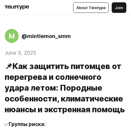
About Teletype
Join
M
@mintlemon_smm
June 5, 2025
📌Как защитить питомцев от
перегрева и солнечного
удара летом: Породные
особенности, климатические
нюансы и экстренная помощь
✅
Группы риска: