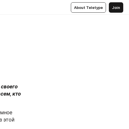
About Teletype
Join
своего 
сем, кто 
мное 
 этой 