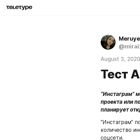
Meruye
@mirai
August 3, 202
Тест 
“Инстаграм” м
проекта или по
планирует отк
“Инстаграм” п
количество ин
соцсети.