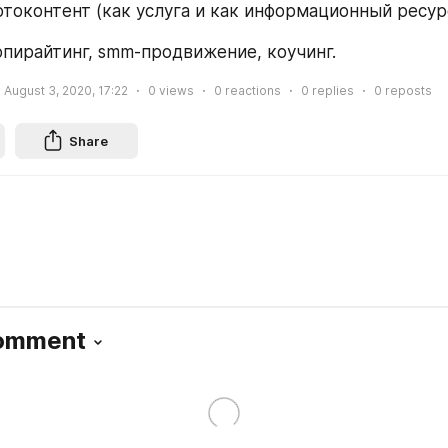
      фотоконтент (как услуга и как информационный ресур
     копирайтинг, smm-продвижение, коучинг.
August 3, 2020, 17:22
0
views
0
reactions
0
replies
0
reposts
Share
Comment