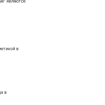
е” являются:
етикой в 
а в 