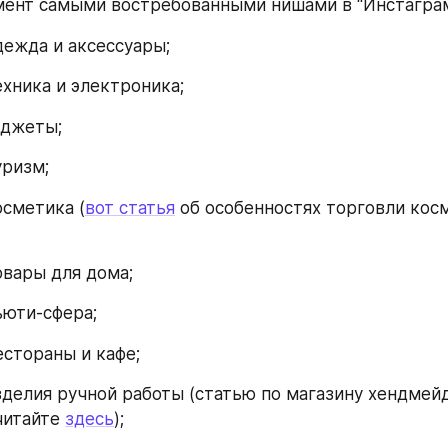
ент самыми востребованными нишами в “Инстаграм
    одежда и аксессуары;
    техника и электроника;
  гаджеты;
 туризм;
  косметика (
вот статья
 об особенностях торговли косм
   товары для дома;
   бьюти-сфера;
   рестораны и кафе;
      изделия ручной работы (статью по магазину хендмейд
читайте 
здесь
);