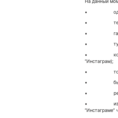
На данный мом
•                
•                
•                  
•                   
•                  
“Инстаграм);
•                 
•                 
•                 
•              
“Инстаграме” 