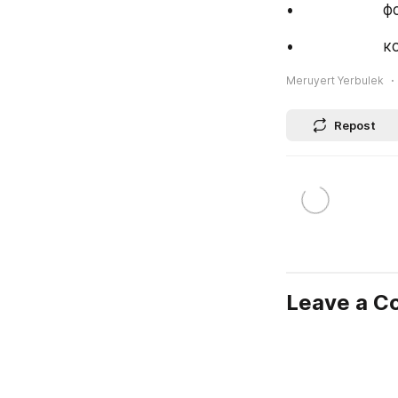
•              
•               
Meruyert Yerbulek
Repost
Leave a 