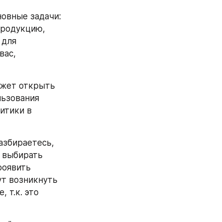
овные задачи: 
родукцию, 
для 
ас, 
жет открыть 
ьзования 
итики в 
азбираетесь, 
 выбирать 
оявить 
т возникнуть 
т.к. это 