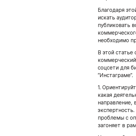
Благодаря это
искать аудито
публиковать в
коммерческого
необходимо пр
В этой статье
коммерческий 
соцсети для би
“Инстаграме”.
1. Ориентируйт
какая деятель
направление, 
экспертность.
проблемы с опр
загоняет в ра