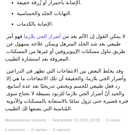
الإصابة باحمرار أو زُرقة خفيفة.
التهابات الجلد والحساسية.
الإصابة بالكدمات.
لا يمكن القول إن الألم يعد من 
أضرار الجي بلازما
 فهو أمر 
طبيعي بعد شد الجلد المترهل ويمكن علاجه بسهول عن 
طريق تناول مسكنات الإيبوبروفين أو غيرها من المسكنات 
المعروفة بعد استشارة الطبيب.
وقد يخلط البعض بين الانتفاخات التي تظهر في الذراعين 
وأضرار الجي بلازما، والحقيقة أن تلك الانتفاخات ما هي إلا 
رد فعل طبيعي للجسم ويختفي تدريجيًا بعد عدة أسابيع، 
والجيد أنّ أضرار الجي بلازما للزنود بسيطة لا تحتاج سوى 
فترة قصيرة حتى تزول تمامًا بالاستعانة بالمسكنات والأدوية 
المُناسبة التي يصفها لك الطبيب.
Miscellaneous classics
September 12, 2023, 20:05
0
views
0
reactions
0
replies
0
reposts