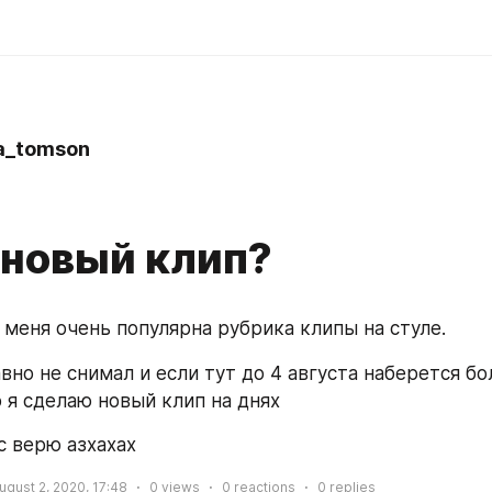
a_tomson
 новый клип?
 меня очень популярна рубрика клипы на стуле.
вно не снимал и если тут до 4 августа наберется бол
 я сделаю новый клип на днях
с верю азхахах
ugust 2, 2020, 17:48
0
views
0
reactions
0
replies