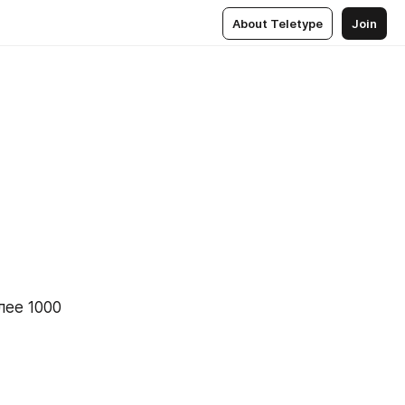
About Teletype
Join
ее 1000 