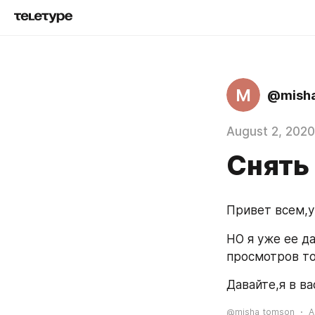
M
@mish
August 2, 2020
Снять
Привет всем,у
НО я уже ее да
просмотров то
Давайте,я в ва
@misha_tomson
A