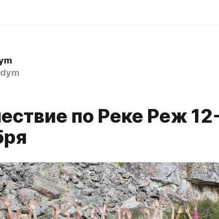
Dym
adym
ествие по Реке Реж 12
бря