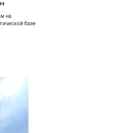
👫
м на 
тической базе 