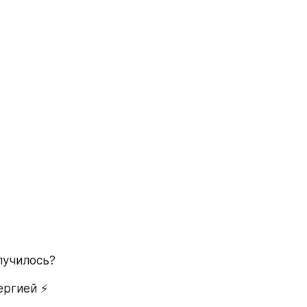
лучилось?
ргией ⚡️