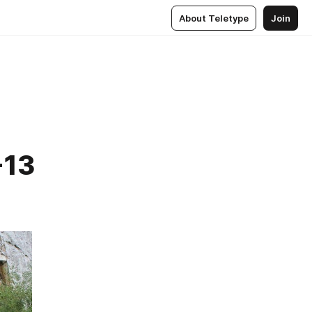
About Teletype
Join
-13