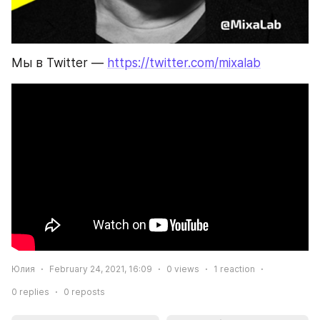
Мы в Twitter — 
https://twitter.com/mixalab
Юлия
February 24, 2021, 16:09
0
views
1
reaction
0
replies
0
reposts