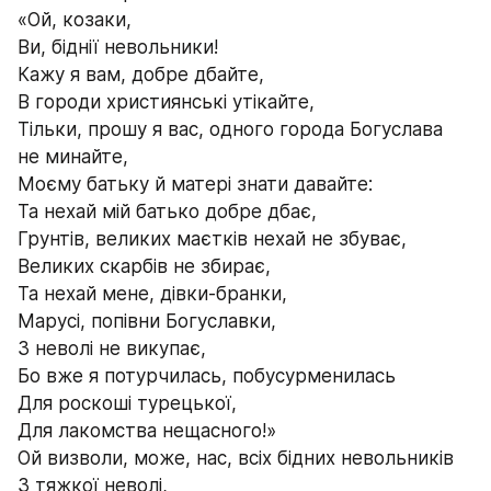
«Ой, козаки,
Ви, біднії невольники!
Кажу я вам, добре дбайте,
В городи християнські утікайте,
Тільки, прошу я вас, одного города Богуслава
не минайте,
Моєму батьку й матері знати давайте:
Та нехай мій батько добре дбає,
Грунтів, великих маєтків нехай не збуває,
Великих скарбів не збирає,
Та нехай мене, дівки-бранки,
Марусі, попівни Богуславки,
3 неволі не викупає,
Бо вже я потурчилась, побусурменилась
Для роскоші турецької,
Для лакомства нещасного!»
Ой визволи, може, нас, всіх бідних невольників
3 тяжкої неволі,