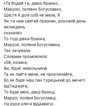
«Та бодай ти, дівко-бранко,
Марусю, попівно Богуславко,
Щастя й долі собі не мала, Я
Як ти нам святий празник, роковий день 
великдень 
сказала!»
То тоді дівка-бранка,
Маруся, попівна Богуславка,
Теє зачувала.
Словами промовляла:
«0й, козаки,
Ви, біднії невольникиі
Та не лайте мене, не проклинайте,
Бо як буде наш пан турецький до мечеті 
від'їжджати,
То буде мені, дівці-бранці,
Марусі, попівні Богуславці,
На руки ключі віддавати;