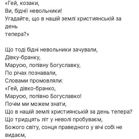
«Гей, козаки, 
Ви, біднії невольники!
Угадайте, що в нашій землі християнській за 
день
тепера?»
Що тоді бідні невольники зачували,
Дівку-бранку,
Марусю, попівну Богуславку,
По річах познавали,
Словами промовляли:
«Гей, дівко-бранко,
Марусю, попівно Богуславко!
Почім ми можем знати,
Що в нашій землі християнській за день тепера?
Що тридцять літ у неволі пробуваєм,
Божого світу, сонця праведного у вічі собі не 
видаєм,