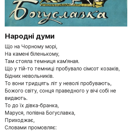
Народні думи
Що на Чорному морі,
На камені біленькому,
Там стояла темниця кам'яная.
Що у тій-то темниці пробувало сімсот козаків,
Бідних невольників.
То вони тридцять літ у неволі пробувають,
Божого світу, сонця праведного у вічі собі не 
видають.
То до їх дівка-бранка,
Маруся, попівна Богуславка,
Приходжає,
Словами промовляє: