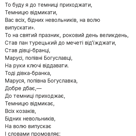
То буду я до темниці приходжати,
Темницю відмикати,
Вас всіх, бідних невольників, на волю 
випускати».
То на святий празник, роковий день великдень,
Став пан турецький до мечеті від'їжджати,
Став дівці-бранці,
Марусі, попівні Богуславці,
На руки ключі віддавати.
Тоді дівка-бранка,
Маруся, попівна Богуславка,
Добре дбає,—
До темниці приходжає,
Темницю відмикає,
Всіх козаків,
Бідних невольників,
На волю випускає
І словами промовляє: