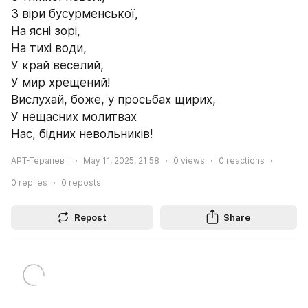
3 віри бусурменської,
На ясні зорі,
На тихі води,
У край веселий,
У мир хрещений!
Вислухай, боже, у просьбах щирих,
У нещасних молитвах
Нас, бідних невольників!
АРТ-Терапевт
May 11, 2025, 21:58
0
views
0
reactions
0
replies
0
reposts
Repost
Share