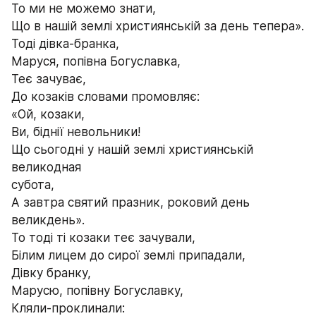
То ми не можемо знати,
Що в нашій землі християнській за день тепера».
Тоді дівка-бранка,
Маруся, попівна Богуславка,
Теє зачуває,
До козаків словами промовляє:
«Ой, козаки,
Ви, біднії невольники! 
Що сьогодні у нашій землі християнській 
великодная 
субота,
А завтра святий празник, роковий день 
великдень».
То тоді ті козаки теє зачували,
Білим лицем до сирої землі припадали,
Дівку бранку,
Марусю, попівну Богуславку,
Кляли-проклинали: