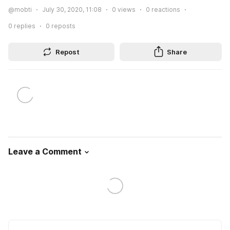
@mobti
July 30, 2020, 11:08
0
views
0
reactions
0
replies
0
reposts
Repost
Share
Leave a Comment