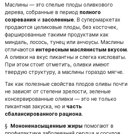
Маслины — это спелые плоды оливкового 
дерева, собранные в период 
полного 
созревания
 и 
засоленные
. В супермаркетах 
продаются целиковые плоды, без косточек, 
фаршированные такими продуктами как 
миндаль, лосось, тунец или анчоусы. Маслины 
отличаются 
интересным маслянистым вкусом
. 
А оливки на вкус пикантны и слегка кисловаты. 
При этом стоит отметить, оливки имеют 
твердую структуру, а маслины гораздо мягче.
Так как полезные свойства плодов оливы почти 
не зависят от степени зрелости, зеленые 
консервированные оливки — это не только 
пикантная закуска, но и 
часть 
сбалансированного рациона
.
§  
Мононенасыщенные жиры
 помогают в 
профилактике заболеваний сердца и сосудов, 