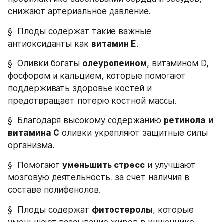
снижают артериальное давление.
§  Плоды содержат такие важные 
антиоксиданты как 
витамин Е
.
§  Оливки богаты 
олеуропеином
, витамином D, 
фосфором и кальцием, которые помогают 
поддерживать здоровье костей и 
предотвращает потерю костной массы.
§  Благодаря высокому содержанию 
ретинола
и 
витамина С
 оливки укрепляют защитные силы 
организма.
§  Помогают 
уменьшить стресс
 и улучшают 
мозговую деятельность, за счет наличия в 
составе полифенолов.
§  Плоды содержат 
фитостеролы
, которые 
уменьшают всасывание жиров в кишечнике, 