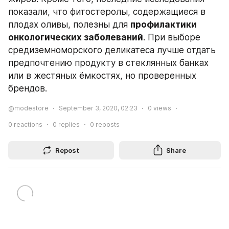
показали, что фитостеролы, содержащиеся в 
плодах оливы, полезны для 
профилактики 
онкологических заболеваний
. При выборе 
средиземноморского деликатеса лучше отдать 
предпочтению продукту в стеклянных банках 
или в жестяных ёмкостях, но проверенных 
брендов.
@modestore
September 3, 2020, 02:23
0
views
0
reactions
0
replies
0
reposts
Repost
Share