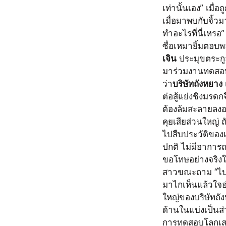
เท่านั้นเอง” เมื่อ
เมื่อมาพบกับจิ้ว
ทำอะไรที่นี่เหรอ”
ซื่อเหมายิ้มตอบพล
เจิน
 ประมุขตระกู
มาร่วมงานทดสอบโล
ว่า
บริษัทถังหยาง
ต่อสู้แย่งชิงมรดก
ต้องล้มสะลายลงอย
คุยเสียส่วนใหญ่ 
ไปสืบประวัติของเ
ปกติ ไม่มีอาการณ
ขอโทษอย่างจริงใ
สาวขณะถาม “ไปๆ”
มาไกเห็นแล้วใจอ
ใหญ่ของบริษัทถัง
ด้านในแบ่งเป็นส
การทดสอบโลกเสมือ