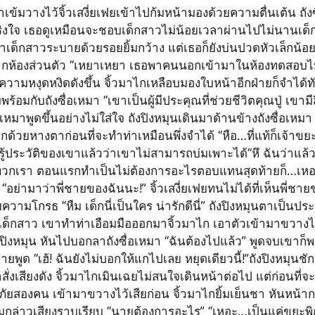
ข้มวางไว้จิ้วเสงี่ยเฟยเข้าไปก้มหน้ามองด้วยความตื่นเต้น ถั
จริงใจ เธอดูเหมือนจะชอบเด็กสาวไม่น้อยเวลาผ่านไปไม่นานเด
เด็กสาวระบายด้วยรอยยิ้มกว้าง แต่เธอก็ยังบ่นปวดหัวเล็กน้อย จ
กห้องส่วนตัว “เหยาเหยา เธอพาคนนอกเข้ามาในห้องทดสอบไม
วยความหงุดหงิดดังขึ้น จิ้วมาไกเหลือบมองใบหน้าอีกฝ่ายก็จำได้ท
พร้อมกับถังซื่อเหมา “เขาเป็นผู้มีประคุณที่ช่วยชีวิตคุณปู่ เขามีส
อเหมาพูดขึ้นอย่างไม่ใส่ใจ ถังปิงหมุนเดินมาด้านข้างถังซื่อเหมา
ด้วยหางตาก่อนที่จะทำท่าเหมือนพึ่งจำได้ “หือ…ที่แท้ก็เจ้าขยะนี
ายรู้ประวัติของเขาแล้วว่าเขาไม่สามารถบ่มเพาะได้“หึ ฉันว่าแล้
วกเรา ตอนแรกทำเป็นไม่ต้องการอะไรตอบแทนสุดท้ายก็…เหอะ”
อย่ามาว่าพี่ชายของฉันนะ!” จิ้วเสงี่ยเฟยทนไม่ได้ที่เห็นพี่ชายข
ความโกรธ “หืม เด็กนี่เป็นใคร น่ารักดีนี่” ถังปิงหมุนตาเป็นประ
ด็กสาว เขาทำท่าเอือมมือออกมาจิ้วมาไก เอาตัวเข้ามาขวางไว้
งปิงหมุน หันไปบอกลาถังซื่อเหมา “ฉันต้องไปแล้ว” พูดจบเขาก
ฝ่ายพูด “เฮ้! ฉันยังไม่บอกให้แกไปเลย หยุดเดียวนี้!”ถังปิงหมุนชั
ั่งเสียงดัง จิ้วมาไกเมินเฉยไม่สนใจเดินหน้าต่อไป แต่ก่อนที่
ยสองคน เข้ามาขวางไว้เสียก่อน จิ้วมาไกยิ้มเย็นชา หันหน้า
้อมกล่าวเสียงราบเรียบ “นายต้องการอะไร” “เหอะ…เป็นแค่ขยะพิ