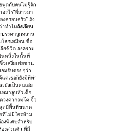
พูดกับคนไม่รู้จัก 
ทำอะไร“พี่สาวมา
นของครอบครัว” ถัง
 ว่าทำไม
ถังเจียน
และบรรดาลูกหลาน 
บโลกเสมือน ชื่อ
เสียชีวิต สงคราม
นหนึ่งในนั้นที่
ิ้วเสงี่ยเฟยชวน
ยอมรับตรง ๆว่า
ต่เธอก็ยังมีทีท่า
ละยังเป็นคนเอ่ย
อเหมาลูบหัวเด็ก
ยดวงตากลมโต จิ้ว
ดมีพื้นที่ขนาด
ที่ไม่มีใครห้าม
้องพิเศษสำหรับ
งส่วนตัว ที่มี