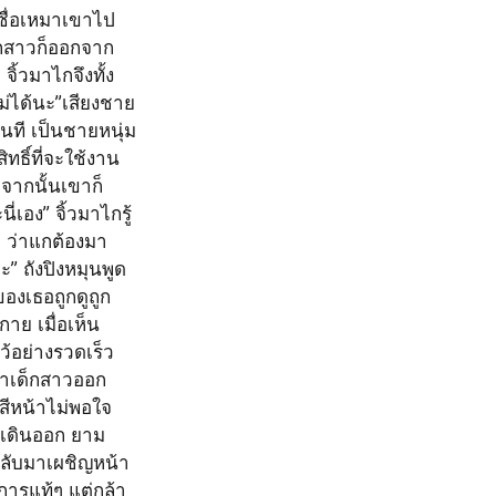
งซื่อเหมาเขาไป
็กสาวก็ออกจาก
ิ้วมาไกจึงทั้ง
่ได้นะ”เสียงชาย
ันที เป็นชายหนุ่ม
ิทธิ์ที่จะใช้งาน
 จากนั้นเขาก็
่เอง” จิ้วมาไกรู้
ว ว่าแกต้องมา
 ถังปิงหมุนพูด
องเธอถูกดูถูก 
กาย เมื่อเห็น
อย่างรวดเร็ว 
็พาเด็กสาวออก
กสีหน้าไม่พอใจ 
จะเดินออก ยาม
กลับมาเผชิญหน้า
การแท้ๆ แต่กล้า