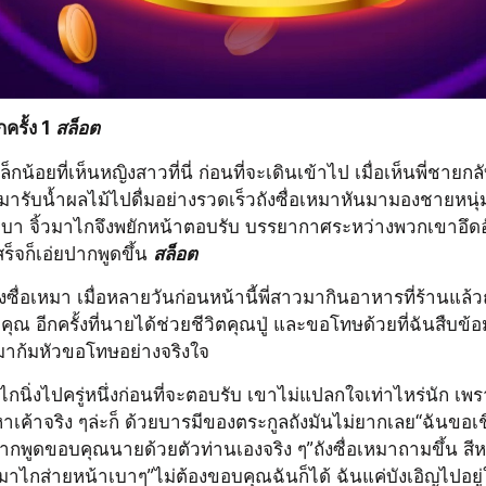
รั้ง 1 
สล็อต
กน้อยที่เห็นหญิงสาวที่นี่ ก่อนที่จะเดินเข้าไป เมื่อเห็นพี่ชายกลั
วิ่งมารับน้ำผลไม้ไปดื่มอย่างรวดเร็วถังซื่อเหมาหันมามองชายหนุ
เบา จิ้วมาไกจึงพยักหน้าตอบรับ บรรยากาศระหว่างพวกเขาอึดอั
ร็จก็เอ่ยปากพูดขึ้น 
สล็อต
ถังซื่อเหมา เมื่อหลายวันก่อนหน้านี้พี่สาวมากินอาหารที่ร้านแล
ุณ อีกครั้งที่นายได้ช่วยชีวิตคุณปู่ และขอโทษด้วยที่ฉันสืบข
เหมาก้มหัวขอโทษอย่างจริงใจ
าไกนิ่งไปครู่หนึ่งก่อนที่จะตอบรับ เขาไม่แปลกใจเท่าไหร่นัก เพรา
หาเค้าจริง ๆล่ะก็ ด้วยบารมีของตระกูลถังมันไม่ยากเลย“ฉันข
อยากพูดขอบคุณนายด้วยตัวท่านเองจริง ๆ”ถังซื่อเหมาถามขึ้น สี
าไกส่ายหน้าเบาๆ”ไม่ต้องขอบคุณฉันก็ได้ ฉันแค่บังเอิญไปอยู่