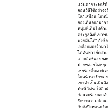
แว่นตากระจกสีดำเ
สอนวิธีใช้อย่าง
โลกเสมือน ใบหน้า
สองเดินออกมาจา
หนุ่มที่เต็มไปด้
ตระกูลถังที่เขาพบ
พวกมันได้” ถังซื่
เหลือบมองจิ้วมาไก
ได้ทันทีว่าอีกฝ่
เกาะอิทธิพลของพ
ปากพล่อยไม่หยุด “
เธอร้องขึ้นมาด้วย
ใบหน้านารักของเ
เขาทำเป็นเมินถั
ทันที ไม่รอให้อีก
ก่อนจะร้องออกคำส
รักษาความปลอดภั
กับถังปิงหมุนพร