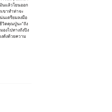
ตีมันแล้วโยนออก
วกเขาทำท่าจะ
น่นเตรียมลงมือ
วิตคุณปู่นะ”ถัง
ามองไปทางถังปิง
ียงดังด้วยความ