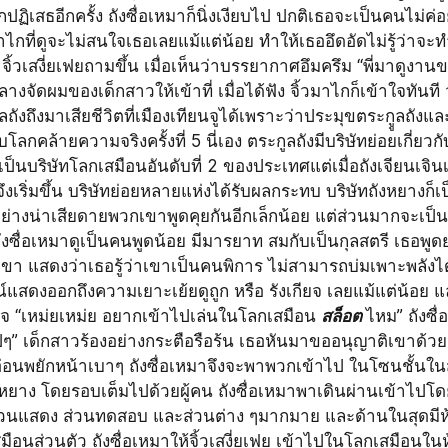
ถูกปฏิเสธอีกครั้ง ถังซื่อเหมาก็นิ่งเงียบไป ปกติเธอจะเป็นคนไม่ค่อย
มาไกที่ดูจะไม่สนใจเธอเลยแม้แต่น้อย ทำให้เธออึดอัดไม่รู้ว่าจะ
 จิ้วเสงี่ยเฟยถามขึ้น เมื่อเห็นว่าบรรยากาศอึมครึม “พี่มาดูงา
างจัดผมของเด็กสาวให้เข้าที่ เมื่อได้ฟัง จิ้วมาไกก็เข้าใจทันที
ลถังถึงมาเสียชีวิตที่เมืองเทียนจูได้เพราะว่าประมุขตระกููลถัง
กคล้ายความจริงครั้งที่ 5 นี่เอง ตระกูลถังมีบริษัทย่อยเกี่ยวกั
 เป็นบริษัทโลกเสมือนอันดับที่ 2 ของประเทศแต่เมื่อถังเจียนเจิน
จึงเริ่มขึ้น บริษัทย่อยหลายแห่งได้รับผลกระทบ บริษัทถังหยางก็เป็
่างน่าเสียดายพวกเขาพูดคุยกันอีกเล็กน้อย แต่ส่วนมากจะเป็นจ
ถังซื่อเหมาดูเป็นคนพูดน้อย มีมารยาท สมกับเป็นกุลสตรี เธอพูด
ขา แสดงว่าเธอรู้ว่าเขาเป็นคนพิการ ไม่สามารถบ่มเพาะพลังได้แ
์แสดงออกถึงความเยาะเย้ยดูถูก หรือ รังเกียจ เลยแม้แต่น้อย แ
จ “เหม่ยเหม่ย อยากเข้าไปเล่นในโลกเสมือน 
สล็อต 
ไหม” ถังซื่
 เด็กสาวร้องอย่างกระตือรือร้น เธอหันมาขออนุญาติเขาด้ว
่อนพยักหน้าเบาๆ ถังซื่อเหมาจึงจะพาพวกเข้าไป ในโซนชั้นในสุ
หยาง โดยรอบเต็มไปด้วยผู้คน ถังซื่อเหมาพาเดินผ่านเข้าไปโดย
่วนแสดง ส่วนทดสอบ และส่วนต่าง ๆมากมาย และด้านในสุดมีห
นส่วนตัว ถังซื่อเหมาให้จิ้วเสงี่ยเฟย เข้าไปในโลกเสมือนในห้อ