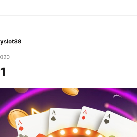
yslot88
2020
1