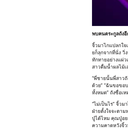
พบคนตระกูลถังอีกค
จิ้วมาไกแปลกใจเล็
ยก็ลุกจากที่นั่ง 
ทักทายอย่างแผ่ว
สาวดื่มน้ำผลไม้เส
“พี่ชายนั้นพี่สาว
ด้วย” “ฉันขอขอบค
ทั้งหมด” ถังซื่อ
“ไม่เป็นไร” จิ้วม
ฝ่ายตั้งใจจะตาม
ปู่ได้ไหม คุณปู่
ความคาดหวังจิ้วม