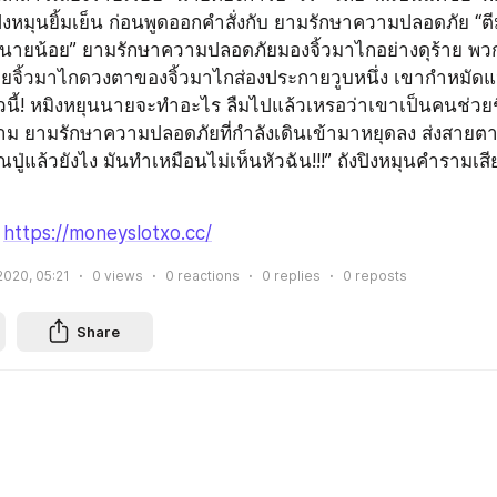
งปิงหมุนยิ้มเย็น ก่อนพูดออกคำสั่งกับ ยามรักษาความปลอดภัย “
บนายน้อย” ยามรักษาความปลอดภัยมองจิ้วมาไกอย่างดุร้าย พ
ายจิ้วมาไกดวงตาของจิ้วมาไกส่องประกายวูบหนึ่ง เขากำหมัดแ
วนี้! หมิงหยุนนายจะทำอะไร ลืมไปแล้วเหรอว่าเขาเป็นคนช่วยชี
าม ยามรักษาความปลอดภัยที่กำลังเดินเข้ามาหยุดลง ส่งสายต
ุณปู่แล้วยังไง มันทำเหมือนไม่เห็นหัวฉัน!!!” ถังปิงหมุนคำรามเส
 
https://moneyslotxo.cc/
2020, 05:21
0
views
0
reactions
0
replies
0
reposts
Share