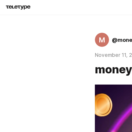
M
@mone
November 11, 
money