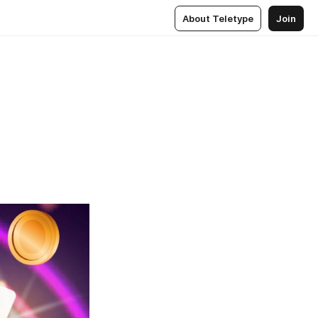
About Teletype
Join