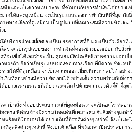
ีความน่าจะเป็น ของผลการสร้างรายได้ที่ยอดนิยม กับความลงตัวกับ
มือนจะเป็นความเหมาะสม ที่ชัดเจนกับการทำเงินได้อย่างแน่
ะมากได้และดูเหมือน จะเป็นรูปแบบของการทำเงินที่ดีที่สุด กับสิ่
ณภาพทางเลือกที่ดูเหมือน เป็นรูปแบบที่เหมาะสมมีความชัดเจน 
ด้วย
รให้บริการผ่าน 
สล็อต 
จะเป็นบรรยากาศที่ดี และเป็นตัวเลือกที
อนใคร จะเป็นรูปแบบของการทำเงินที่ค่อนข้างยอดเยี่ยม กับสิ่งที
รถที่จะเชื่อได้เลยว่าจะเป็น คุณสมบัติประสิทธิภาพความยอดเยี่ย
มีความลงตัว ถือว่าเป็นรูปแบบของช่องทางเลือก ที่มีความชัดเจนอีก
างรายได้ที่ดีดูเหมือน จะเป็นความยอดเยี่ยมที่เหมาะสมได้ อย่างเ
งินที่ค่อนข้างมีความชัดเจนได้ อย่างเต็มความพร้อมกับสิ่งต่างๆ
ด้อย่างแน่นอนเลยทีเดียว และเต็มไปด้วยความลงตัวที่ดี ที่สุด
ี่จะเป็นสิ่ง ที่มอบประสบการณ์ที่ดูเหมือนว่าจะเป็นอะไร ที่ค่อนข
องทาง ที่ค่อนข้างมีความโดดเด่นที่เหมาะสม กับสิ่งต่างๆเหล่านี้
ร้อมที่โดดเด่นได้ อย่างเต็มที่ที่สุดสิ่งต่างๆเหล่านี้ จึงเป็นอะไ
ที่สุดสิ่งต่างๆเหล่านี้ จึงเป็นตัวเลือกที่พร้อมจะเปิดประสบการ