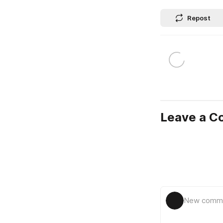
Repost
Leave a 