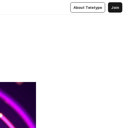
About Teletype
Join