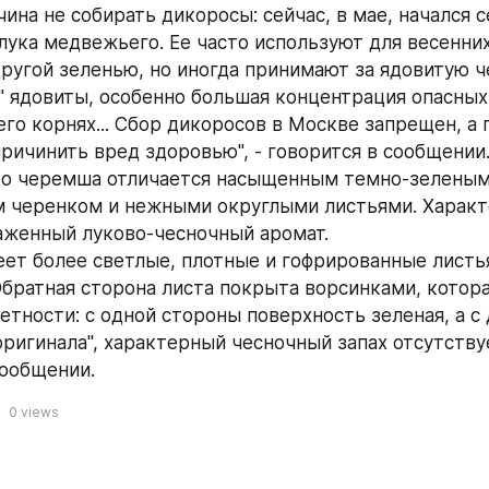
ина не собирать дикоросы: сейчас, в мае, начался с
ука медвежьего​​​. Ее часто используют для весенни
другой зеленью, но иногда принимают за ядовитую че
а" ядовиты, особенно большая концентрация опасных
го корнях... Сбор дикоросов в Москве запрещен, а 
ричинить вред здоровью", - говорится в сообщении
то черемша отличается насыщенным темно-зеленым 
 черенком и нежными округлыми листьями. Характ
аженный луково-чесночный аромат.
ет более светлые, плотные и гофрированные листья
братная сторона листа покрыта ворсинками, котора
тности: с одной стороны поверхность зеленая, а с д
оригинала", характерный чесночный запах отсутствует
сообщении.
0
views