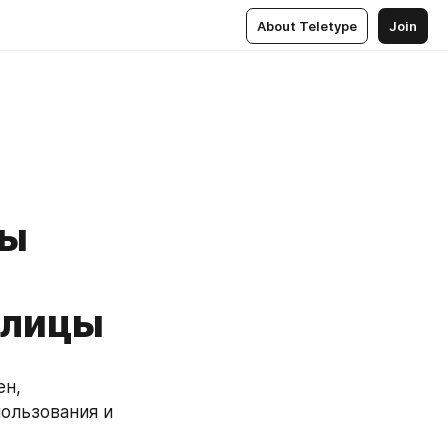
About Teletype
Join
вы
олицы
н, 
ользования и 