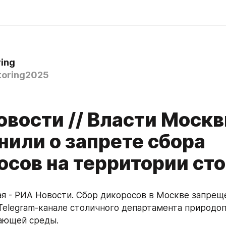
ring
oring2025
овости // Власти Моск
нили о запрете сбора
осов на территории ст
я - РИА Новости. Сбор дикоросов в Москве запреще
Telegram-канале столичного департамента природоп
ающей среды.