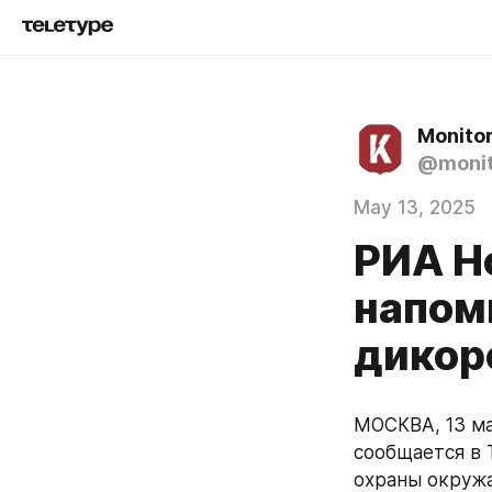
Monito
@monit
May 13, 2025
РИА Н
напом
дикор
МОСКВА, 13 ма
сообщается в 
охраны окруж