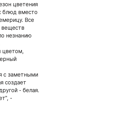
езон цветения 
х блюд вместо 
мерицу. Все 
 веществ 
по незнанию 
.
цветом, 
ерный 
 с заметными 
я создает 
ругой - белая. 
", - 