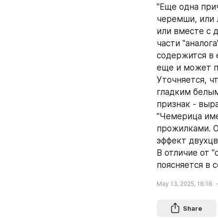
"Еще одна прич
черемши, или л
или вместе с 
части "аналог
содержится в е
еще и может п
Уточняется, ч
гладким белым
признак - выр
"Чемерица име
прожилками. О
эффект двухцве
В отличие от "
поясняется в 
May 13, 2025, 18:18
Share