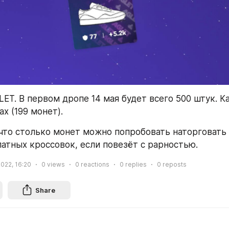
LET. В первом дропе 14 мая будет всего 500 штук. К
ах (199 монет). 
что столько монет можно попробовать наторговать ч
атных кроссовок, если повезёт с рарностью.
2022, 16:20
0
views
0
reactions
0
replies
0
reposts
Share