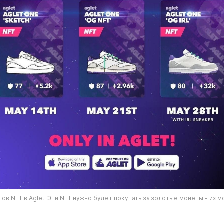
ов NFT в Aglet. Эти NFT нужно будет покупать за золотые монеты - их м