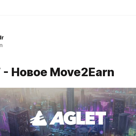
dr
n
 - Новое Move2Earn