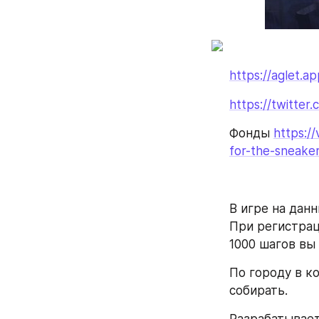
https://aglet.a
https://twitter
Фонды 
https:/
for-the-sneake
В игре на дан
При регистрац
1000 шагов вы 
По городу в к
собирать. 
Разрабатываетс