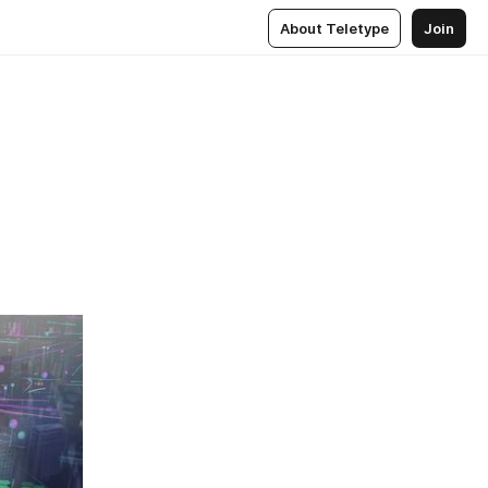
About Teletype
Join