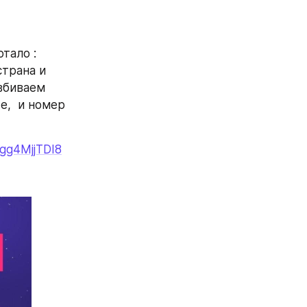
тало : 
трана и 
вбиваем 
,  и номер 
gg4MjjTDI8