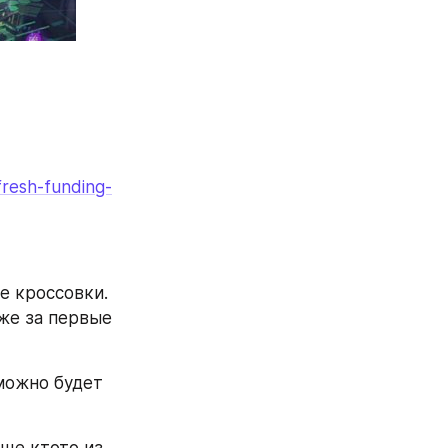
fresh-funding-
 кроссовки. 
е за первые 
ожно будет 
еще ктото из 