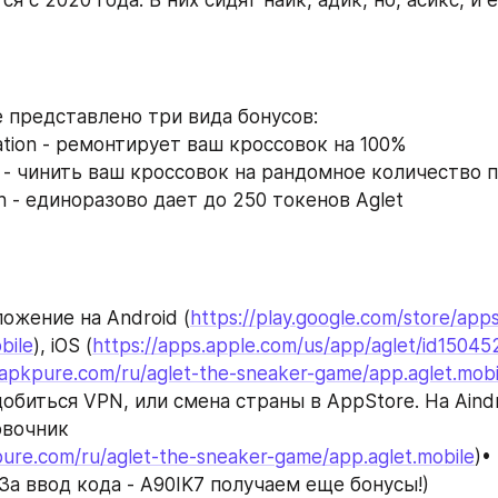
е представлено три вида бонусов:
tation - ремонтирует ваш кроссовок на 100%
ion - чинить ваш кроссовок на рандомное количество
ash - единоразово дает до 250 токенов Aglet
ожение на Android (
https://play.google.com/store/apps
bile
), iOS (
https://apps.apple.com/us/app/aglet/id1504
.apkpure.com/ru/aglet-the-sneaker-game/app.aglet.mobi
обиться VPN, или смена страны в AppStore. На Aindr
овочник
pure.com/ru/aglet-the-sneaker-game/app.aglet.mobile
)•
За ввод кода - A90IK7 получаем еще бонусы!)