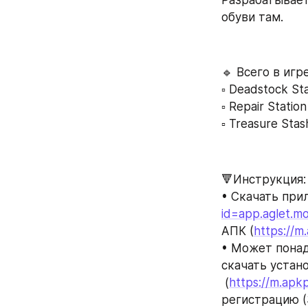
обуви там.
🔹 Всего в игр
▫️ Deadstock S
▫️ Repair Stat
▫️ Treasure St
🔻Инструкция:
• Скачать прил
id=app.aglet.mo
АПК (
https://m
• Может понад
скачать устан
 (
https://m.apk
регистрацию (