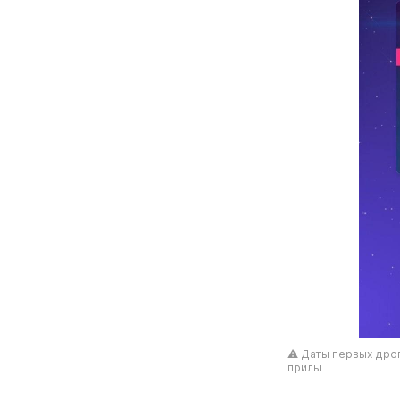
⚠️ Даты первых дроп
прилы