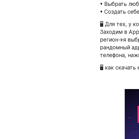
• Выбрать любы
• Создать себ
🖥 Для тех, у 
Заходим в App
регион->я выб
рандомный адр
телефона, наж
🖥 как скачать