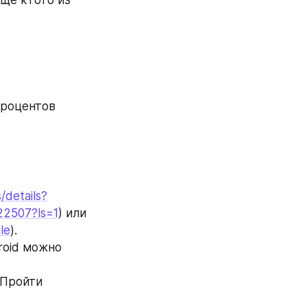
 процентов
/details?
522507?ls=1
) или 
le
).
oid можно 
 Пройти 