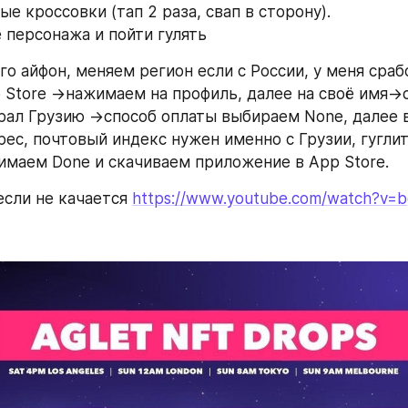
е кроссовки (тап 2 раза, свап в сторону).
е персонажа и пойти гулять
кого айфон, меняем регион если с России, у меня срабо
 Store ->нажимаем на профиль, далее на своё имя->с
рал Грузию ->способ оплаты выбираем None, далее 
ес, почтовый индекс нужен именно с Грузии, гуглите
имаем Done и скачиваем приложение в App Store.
 если не качается 
https://www.youtube.com/watch?v=b