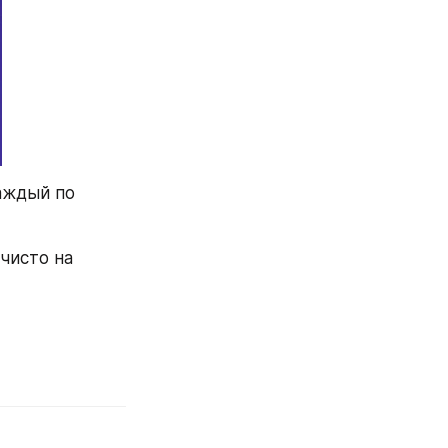
аждый по 
исто на 