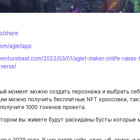
pp/share
.com/agletapp
/venturebeat.com/2022/03/01/aglet-maker-onlife-raises-
rverse/
ный момент можно создать персонажа и выбрать себе
ии можно получить бесплатные NFT кроссовки, такж
получите 1000 токенов проекта. 
отором вы живете будут раскиданы бусты которые м
я с 2020 года. В них сидят найк, адик, нб, асикс, и 