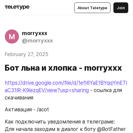
About Teletype
Join
morryxxx
M
@morryxxx
February 27, 2025
Бот льна и хлопка - morryxxx
https://drive.google.com/file/d/1efI6YaE1BYqqYmETI
aC31lR-K9iezqEV/view?usp=sharing
 - ссылка для 
скачивания
Активация - /acot
Как подключить уведомления в телеграме:
Для начала заходим в диалог к боту @BotFather