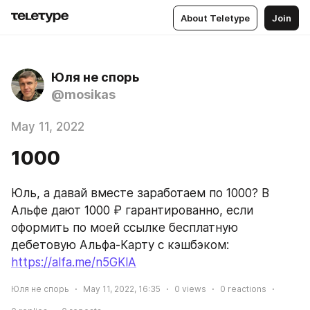
About Teletype
Join
Юля не спорь
@mosikas
May 11, 2022
1000
Юль, а давай вместе заработаем по 1000? В 
Альфе дают 1000 ₽ гарантированно, если 
оформить по моей ссылке бесплатную 
дебетовую Альфа-Карту с кэшбэком: 
https://alfa.me/n5GKlA
Юля не спорь
May 11, 2022, 16:35
0
views
0
reactions