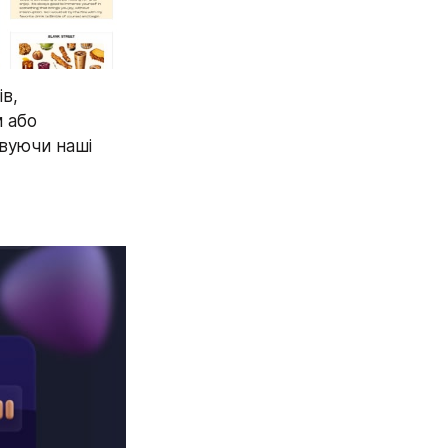
в, 
 або 
вуючи наші 