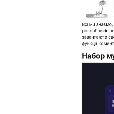
Всі ми знаємо,
розробників, к
завантажте сво
функції комента
Набор м