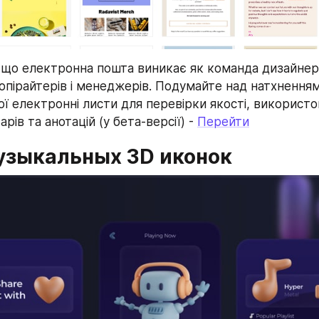
 що електронна пошта виникає як команда дизайнері
опірайтерів і менеджерів. Подумайте над натхненням
ї електронні листи для перевірки якості, використо
рів та анотацій (у бета-версії) - 
Перейти
узыкальных 3D иконок