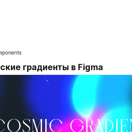
omponents 
ские градиенты в Figma