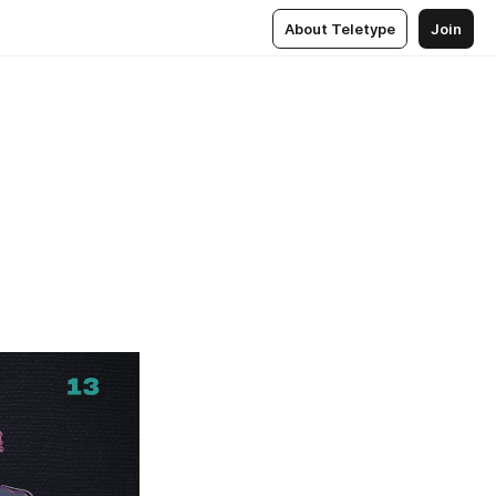
About Teletype
Join