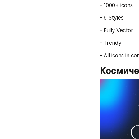
- 1000+ icons
- 6 Styles
- Fully Vector
- Trendy
- All icons in c
Космиче