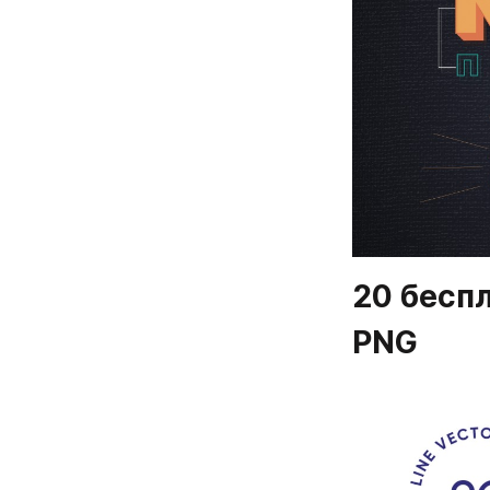
20 беспл
PNG