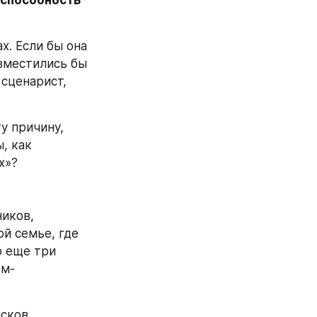
способность 
. Если бы она 
вместились бы 
сценарист, 
 причину, 
 как 
х»?
иков, 
й семье, где 
 еще три 
ом-
ков, 