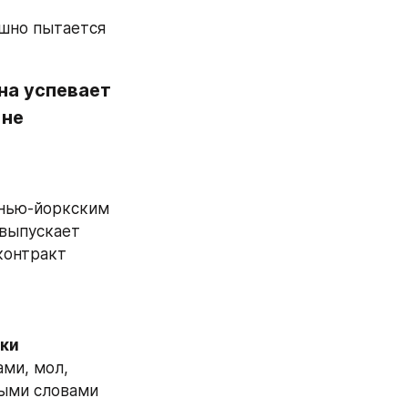
шно пытается 
на успевает 
не 
нью-йоркским 
выпускает 
контракт 
ки 
ми, мол, 
ыми словами 