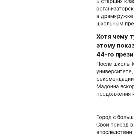
В старших кла
организаторск
в драмкружке 
школьным пре
Хотя чему т
этому показ
44-го през
После школы М
университете,
рекомендации 
Мадонна вскор
продолжения 
Город с больш
Свой приезд в
впоследствии 