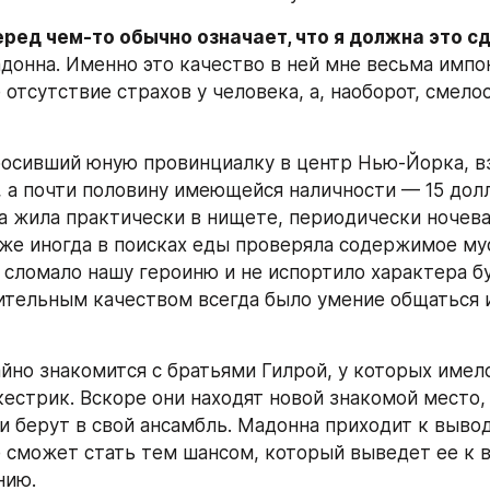
ред чем-то обычно означает, что я должна это с
донна. Именно это качество в ней мне весьма импон
е отсутствие страхов у человека, а, наоборот, смелос
росивший юную провинциалку в центр Нью-Йорка, взя
, а почти половину имеющейся наличности — 15 долл
 жила практически в нищете, периодически ночевал
аже иногда в поисках еды проверяла содержимое мус
е сломало нашу героиню и не испортило характера б
чительным качеством всегда было умение общаться и
йно знакомится с братьями Гилрой, у которых имелс
естрик. Вскоре они находят новой знакомой место, 
и берут в свой ансамбль. Мадонна приходит к выводу
е сможет стать тем шансом, который выведет ее к 
нию.