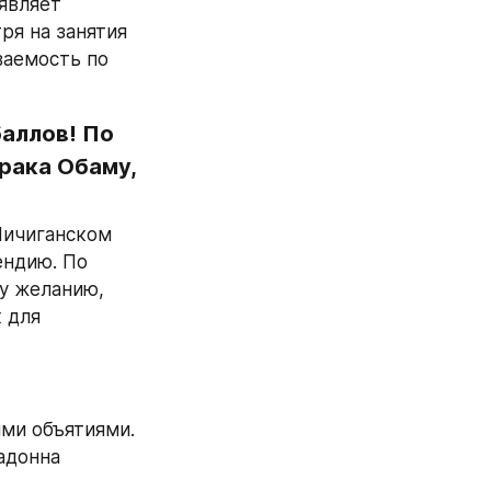
являет 
я на занятия 
аемость по 
аллов! По 
рака Обаму, 
ичиганском 
ндию. По 
у желанию, 
для 
ми объятиями. 
адонна 