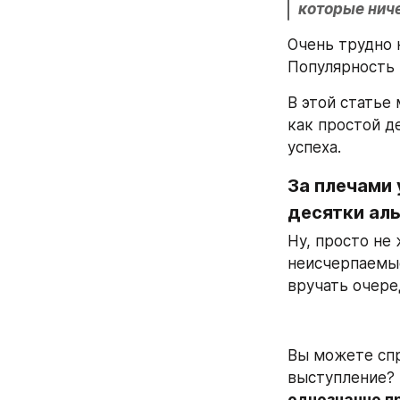
которые ниче
Очень трудно н
Популярность 
В этой статье
как простой д
успеха.
За плечами 
десятки ал
Ну, просто не 
неисчерпаемые
вручать очере
Вы можете спр
выступление? Я