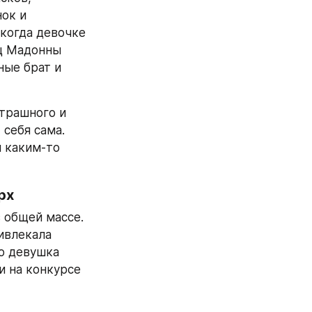
ок и 
когда девочке 
ц Мадонны 
ые брат и 
трашного и 
себя сама. 
 каким-то 
рх
 общей массе. 
влекала 
о девушка 
 на конкурсе 