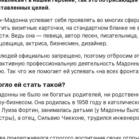
ивлекает в нашей героине, так это потрясающая 
ставленных целей.
-Мадонна успевает себя проявлять во многих сферах
ить визитные карточки, на стандартном бланке не 
ти. Ведь она — певица, автор песен, писательница, 
цовщица, актриса, бизнесмен, дизайнер.
людей официально запрещено, поэтому отбросим эту
ктивную профессиональную деятельность Мадонны,
ю. Так что же помогает ей успевать «на всех фронта
гло ей стать такой?
адонны не было ни богатых родителей, ни родственн
у-бизнесом. Она родилась в 1958 году в католическо
 Луиза Фортин, занималась детьми (у Мадонны было
естры), а отец, Сильвио Чикконе, трудился инженер
ва придерживался строгого воспитания своих отпрыс