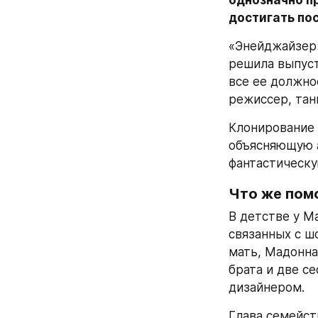
однозначно пр
достигать по
«Энейджайзер»
решила выпуст
все ее должнос
режиссер, тан
Клонирование 
объясняющую а
фантастическу
Что же помо
В детстве у М
связанных с шо
мать, Мадонна
брата и две с
дизайнером.
Глава семейст