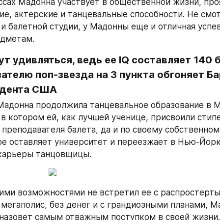
ссах Мадонна участвует в общественной жизни, про
ие, актерские и танцевальные способности. Не смотр
и балетной студии, у Мадонны еще и отличная успев
дметам.
ут удивляться, ведь ее IQ составляет 140 б
ателю поп-звезда на 3 пункта обгоняет Ба
идента США
адонна продолжила танцевальное образование в М
 в котором ей, как лучшей ученице, присвоили стипе
преподавателя балета, да и по своему собственном
е оставляет университет и переезжает в Нью-Йорк 
карьеры танцовщицы.
ими возможностями не встретил ее с распростерты
 мегаполис, без денег и с грандиозными планами, М
назовет самым отважным поступком в своей жизни.