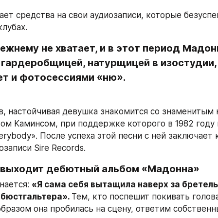
ает средства на свои аудиозаписи, которые безуспе
клубах.
ежнему не хватает, и в этот период Мадон
гардеробщицей, натурщицей в изостудии, 
ет и фотосессиями «ню».
в, настойчивая девушка знакомится со знаменитым 
м Каминсом, при поддержке которого в 1982 году 
erybody». После успеха этой песни с ней заключает 
записи Sire Records.
у выходит дебютный альбом «Мадонна»
нается: 
«Я сама себя вытащила наверх за бретель
 бюстгальтера». 
Тем, кто поспешит покивать голова
образом она пробилась на сцену, ответим собственн