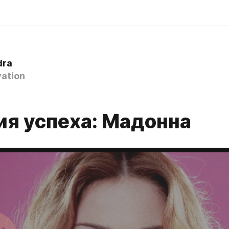
dra
ation
ия успеха: Мадонна