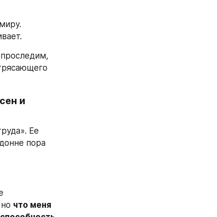
иру. 
вает.
проследим, 
трясающего 
ен и 
уда». Ее 
онне пора 
 
 но 
что меня 