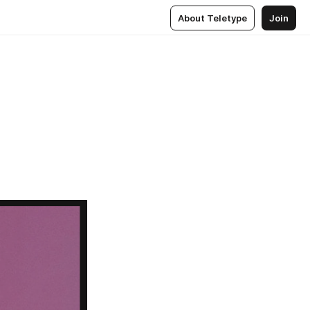
About Teletype
Join