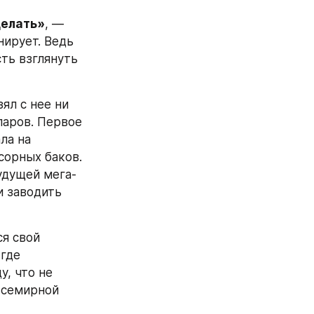
делать»
, — 
ирует. Ведь 
ть взглянуть 
л с нее ни 
аров. Первое 
а на 
орных баков. 
удущей мега-
 заводить 
я свой 
где 
, что не 
всемирной 