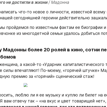
го не достигли в жизни 
/ Мадонна 
аписать что-то новое о личности, известной всему м
нашей сегодняшней героини действительно зашкали
 мы пройдемся по известным фактам ее биографии и 
евчонке из многодетной семьи удалось добиться по
у Мадонны более 20 ролей в кино, сотни пес
ьбомов
женщина, а какой-то «Ударник капиталистического тр
 силы впечатляют! По-моему, «горячей штучке» Мад
дную премию за «горячий» сценический стаж!
осить, люблю ли я ее музыку и куплю ли билет на ее
 вам отвечу так – «на вкус и цвет товарищей нет»,