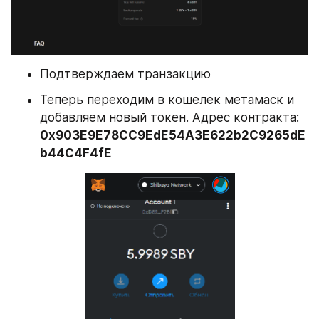
Подтверждаем транзакцию
Теперь переходим в кошелек метамаск и 
добавляем новый токен. Адрес контракта: 
0x903E9E78CC9EdE54A3E622b2C9265dE
b44C4F4fE