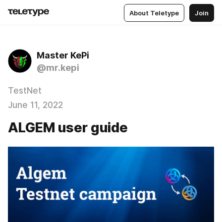
About Teletype
Join
Master KePi
@mr.kepi
TestNet
June 11, 2022
ALGEM user guide