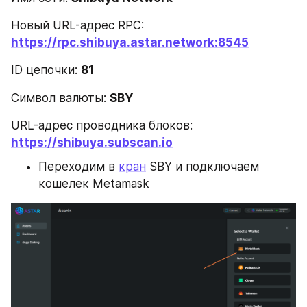
Новый URL-адрес RPC: 
https://rpc.shibuya.astar.network:8545
ID цепочки: 
81
Символ валюты: 
SBY
URL-адрес проводника блоков: 
https://shibuya.subscan.io
Переходим в 
кран
 SBY и подключаем 
кошелек Metamask