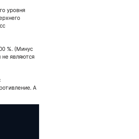
о уровня 
рхнего 
с 
00 %. (Минус 
не являются 
 
отивление. А 