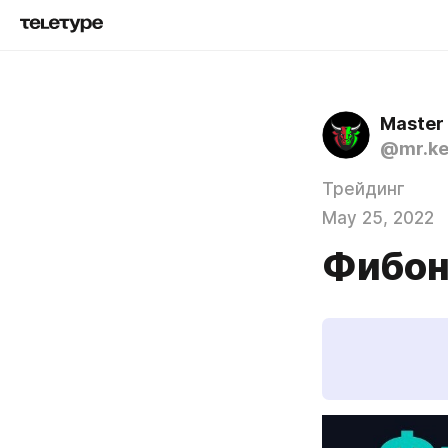
Master 
@mr.ke
Трейдинг
May 25, 2022
Фибон