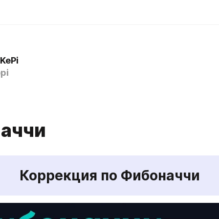
KePi
pi
аччи
Коррекция по Фибоначчи