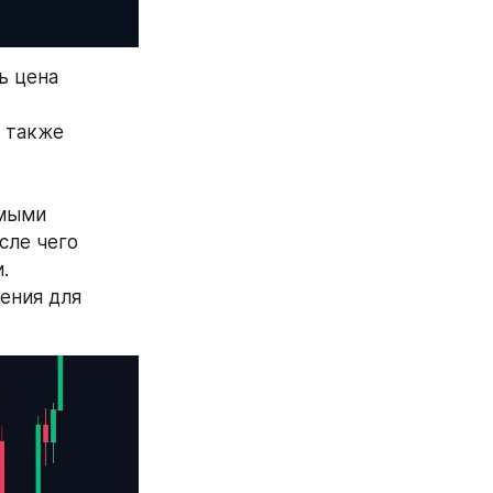
 цена 
 также 
мыми 
ле чего 
.
ния для 