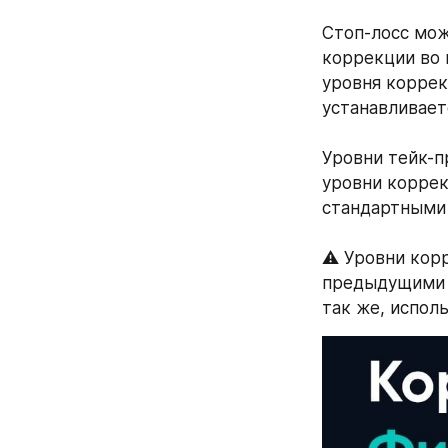
Стоп-лосс мож
коррекции во 
уровня коррек
устанавливаетс
⠀
Уровни тейк-пр
уровни коррек
стандартными 
⠀
⚠️ Уровни кор
предыдущими к
так же, испол