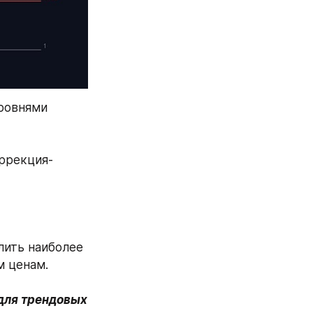
ровнями 
ррекция- 
лить наиболее 
м ценам.
для трендовых 