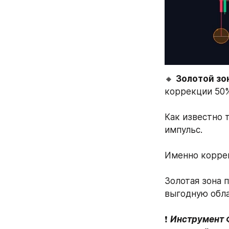
🔸 
Золотой зо
коррекции 50%
⠀
Как известно 
импульс.
⠀
Именно коррек
⠀
Золотая зона п
выгодную обла
⠀
❗️ 
Инструмент Ф