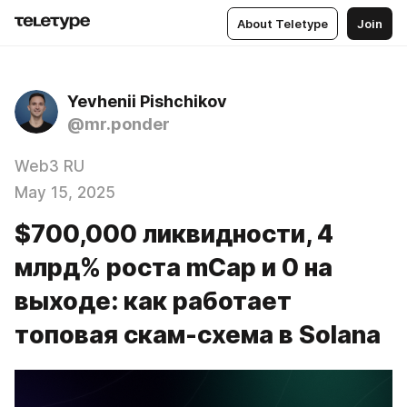
About Teletype
Join
Yevhenii Pishchikov
@mr.ponder
Web3 RU
May 15, 2025
$700,000 ликвидности, 4
млрд% роста mCap и 0 на
выходе: как работает
топовая скам-схема в Solana