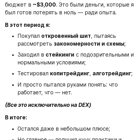
бюджет в 
~$3,000
. Это были деньги, которые я 
был готов потерять в ноль — ради опыта.
В этот период я:
Покупал 
откровенный шит
, пытаясь 
рассмотреть 
закономерности и схемы
;
Заходил в 
стейкинги
 с подозрительными и 
нормальными условиями;
Тестировал 
копитрейдинг
, 
алготрейдинг
;
И просто пытался руками понять: что 
работает, что — нет.
(Все это исключительно на DEX)
В итоге:
Остался даже в небольшом плюсе;
Но главное — получил кучу практики и 