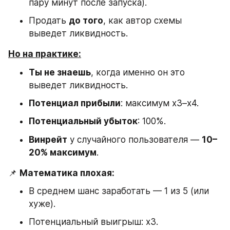
пару минут после запуска).
Продать 
до того
, как автор схемы 
выведет ликвидность.
Но на практике:
Ты не знаешь
, когда именно он это 
выведет ликвидность.
Потенциал прибыли
: максимум x3–x4.
Потенциальный убыток
: 100%.
Винрейт
 у случайного пользователя — 
10–
20% максимум
.
📌 
Математика плохая:
В среднем шанс заработать — 1 из 5 (или 
хуже).
Потенциальный выигрыш: x3.