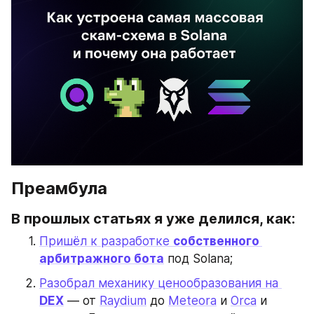
Преамбула
В прошлых статьях я уже делился, как:
Пришёл к разработке 
собственного 
арбитражного бота
 под Solana;
Разобрал механику ценообразования на 
DEX
 — от 
Raydium
 до 
Meteora
 и 
Orca
 и 