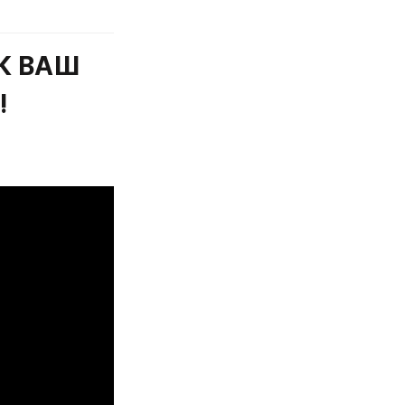
К ВАШ 
!