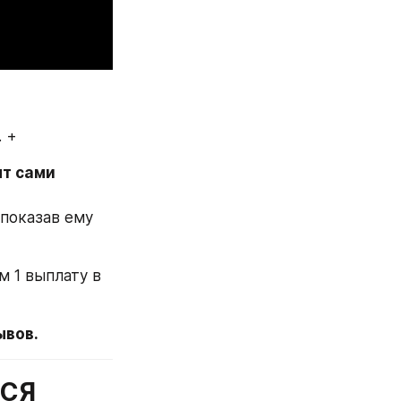
 +
т сами 
показав ему 
 1 выплату в 
вов. 
ЬСЯ