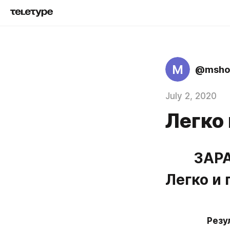
M
@msho
July 2, 2020
Легко 
     
Легко и 
Резу