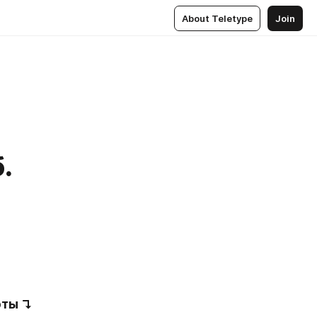
About Teletype
Join
.
оты ↴