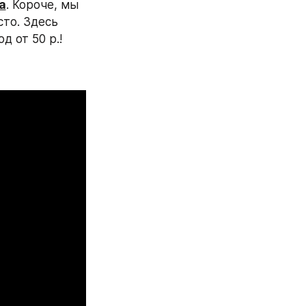
а
. Короче, мы 
то. Здесь 
 от 50 р.!