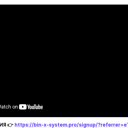
Я 👉 
https://bin-x-system.pro/signup/?referrer