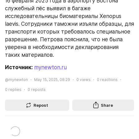
16 февраля 2025 года в аэропорту Бостона 
служебный пёс выявил в багаже 
исследовательницы биоматериалы Xenopus 
laevis. Сотрудники таможни изъяли образцы, для 
транспорти которых требовалось специальное 
разрешение. Петрова пояснила, что не была 
уверена в необходимости декларирования 
таких материалов.
Источник: 
mynewton.ru
@mynewton
May 15, 2025, 08:29
0
views
0
reactions
0
replies
0
reposts
Repost
Share