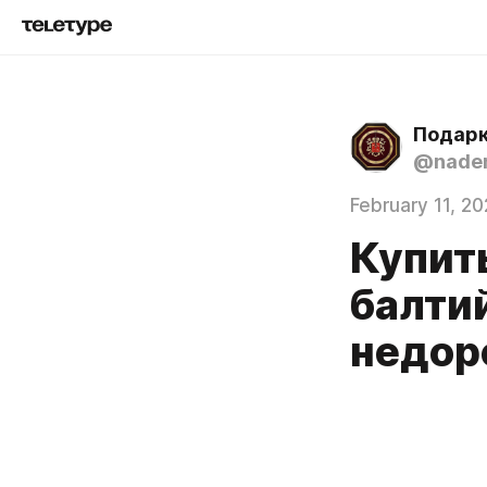
Подарк
@naden
February 11, 2
Купит
балтий
недор