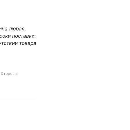
ина любая. 
оки поставки: 
утствии товара 
0
reposts