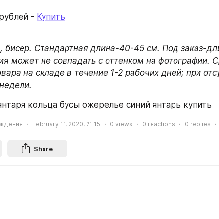
рублей - 
Купить
, бисер. Стандартная длина-40-45 см. Под заказ-дл
ия может не совпадать с оттенком на фотографии. Ср
вара на складе в течение 1-2 рабочих дней; при отс
 недели.
янтаря кольца бусы ожерелье синий янтарь купить
ождения
February 11, 2020, 21:15
0
views
0
reactions
0
replies
Share