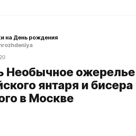
и на День рождения
rozhdeniya
020
ь Необычное ожерелье
ского янтаря и бисера
ого в Москве