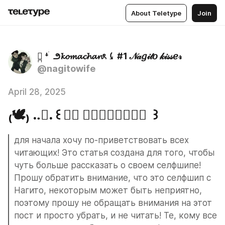
About Teletype
Join
⊹ׅ ⁺ ׄ ౨𝓴𝓸𝓶𝓪𝓬𝓱𝓪𝓷ৎ ⤹ #1 𝒩𝒶𝑔𝒾𝓉𝑜 𝓀𝒾𝓈𝓈𝑒𝓇
@nagitowife
April 28, 2025
₍🕊₎ ..⃗. ꒰ 𝓶𝔂 𝓼𝓮𝓵𝓯𝓼𝓱𝓲𝓹 ꒱
для начала хочу по-приветствовать всех 
читающих! Это статья создана для того, чтобы 
чуть больше рассказать о своем селфшипе! 
Прошу обратить внимание, что это селфшип с 
Нагито, некоторым может быть неприятно, 
поэтому прошу не обращать внимания на этот 
пост и просто убрать, и не читать! Те, кому все 