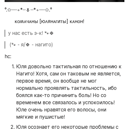
°.✩┈┈∘*┈🌷┈*∘┈┈✩.°
       ᴋᴏʍᴀчᴀны [юᴧянᴀᴦиᴛы] ᴋᴀнᴏн!
у нас есть э-к! 🐾🍀
 (🐾 - я/🍀 - нагито)
hc: 
Юля довольно тактильная по отношению к 
Нагито! Хотя, сам он таковым не является, 
первое время, он вообще не мог 
нормально проявлять тактильность, ибо 
боялся как-то причинить боль! Но со 
временем все связалось и успокоилось! 
Юле очень нравятся его волосы, они 
мягкие и пушистые!
Юля осознает его некоторые проблемы с 