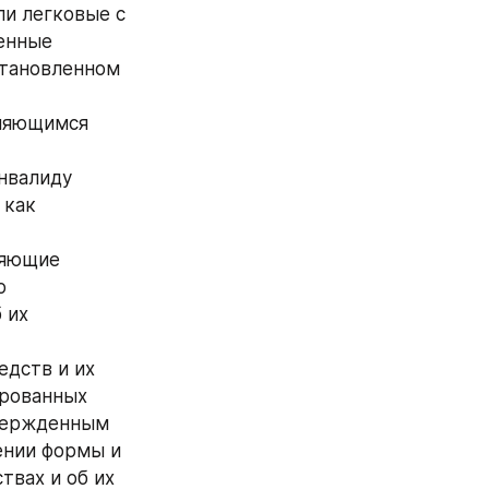
и легковые с 
енные 
тановленном 
ляющимся 
нвалиду 
как 
яющие 
 
их 
дств и их 
рованных 
вержденным 
нии формы и 
вах и об их 