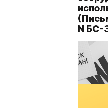
испол
(Пись
N БС-