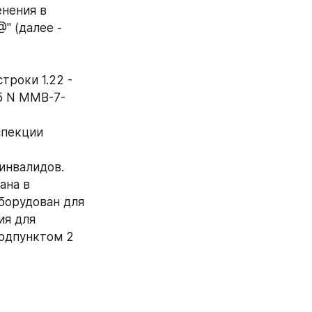
нения в 
 (далее - 
роки 1.22 - 
15 N ММВ-7-
пекции 
инвалидов.
на в 
борудован для 
я для 
одпунктом 2 