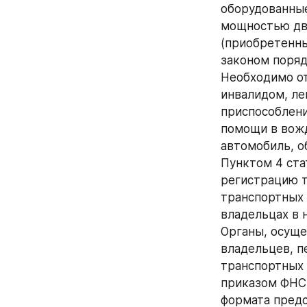
оборудованные
мощностью дви
(приобретенны
законом поряд
Необходимо от
инвалидом, ле
приспособлени
помощи в вожд
автомобиль, о
Пунктом 4 ста
регистрацию т
транспортных с
владельцах в 
Органы, осуще
владельцев, п
транспортных 
приказом ФНС 
формата предс