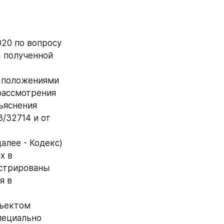
20 по вопросу 
 полученной 
 положениями 
рассмотрения 
яснения 
/32714 и от 
лее - Кодекс) 
 в 
стрированы 
 в 
ъектом 
ециально 