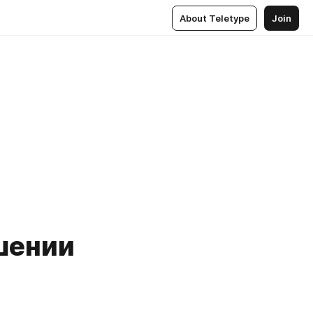
About Teletype
Join
ошении