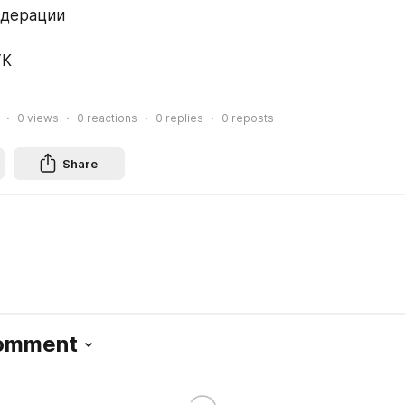
едерации
УК
0
views
0
reactions
0
replies
0
reposts
Share
Comment