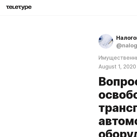
Налого
@nalo
Имущественн
August 1, 2020
Вопро
освоб
транс
автом
обору