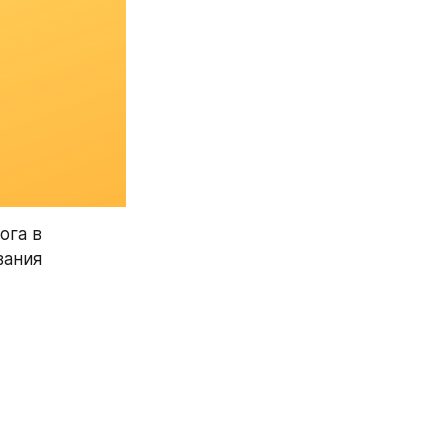
га в 
ания 