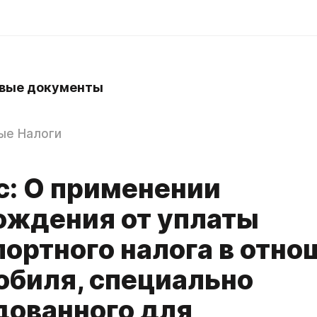
вые документы
g
ые Налоги
с: О применении
ождения от уплаты
портного налога в отн
обиля, специально
дованного для