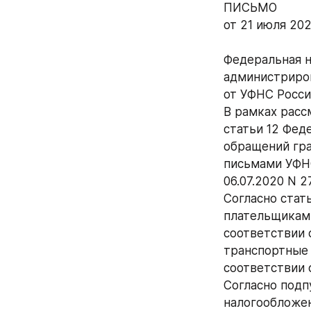
ПИСЬМО
от 21 июля 202
Федеральная н
администриров
от УФНС Росси
В рамках расс
статьи 12 Фед
обращений гра
письмами УФНС
06.07.2020 N 2
Согласно стат
плательщиками
соответствии 
транспортные 
соответствии 
Согласно подп
налогообложен