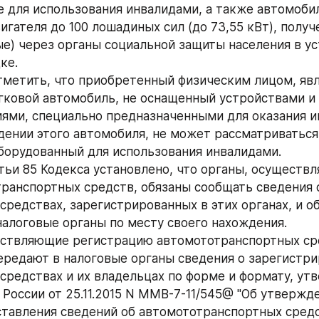
 для использования инвалидами, а также автомобил
гателя до 100 лошадиных сил (до 73,55 кВт), получ
е) через органы социальной защиты населения в ус
ке.
метить, что приобретенный физическим лицом, яв
гковой автомобиль, не оснащенный устройствами и 
ями, специально предназначенными для оказания и
ении этого автомобиля, не может рассматриваться 
борудованный для использования инвалидами.
тьи 85 Кодекса установлено, что органы, осуществл
ранспортных средств, обязаны сообщать сведения о
редствах, зарегистрированных в этих органах, и об 
налоговые органы по месту своего нахождения.
ствляющие регистрацию автомототранспортных сре
ередают в налоговые органы сведения о зарегистри
средствах и их владельцах по форме и формату, ут
России от 25.11.2015 N ММВ-7-11/545@ "Об утвержде
тавления сведений об автомототранспортных средст