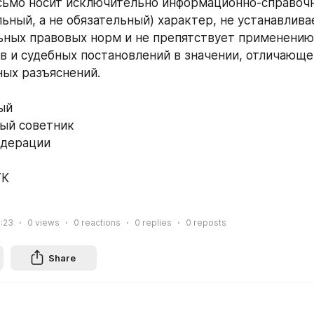
сьмо носит исключительно информационно-справочн
ьный, а не обязательный) характер, не устанавливае
ных правовых норм и не препятствует применению
в и судебных постановлений в значении, отличающем
ых разъяснений.
ый
ый советник
едерации
УК
8:23
0
views
0
reactions
0
replies
0
reposts
Share