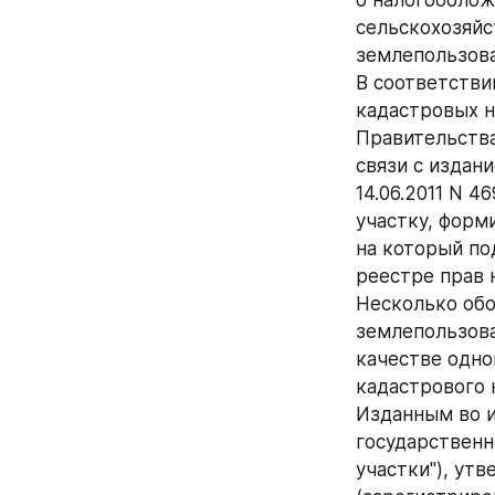
о налогооблож
сельскохозяйс
землепользова
В соответстви
кадастровых 
Правительства
связи с издан
14.06.2011 N 
участку, форм
на который по
реестре прав 
Несколько обо
землепользова
качестве одно
кадастрового 
Изданным во и
государственн
участки"), утв