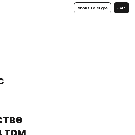
About Teletype
Join
с
стве
в том