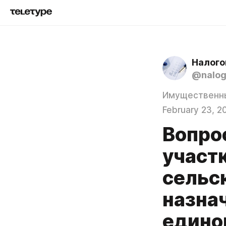
Налого
@nalo
Имущественн
February 23, 2
Вопрос
участ
сельс
назнач
едино