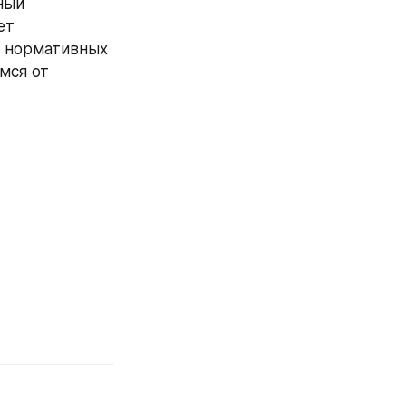
ый 
т 
 нормативных 
ся от 