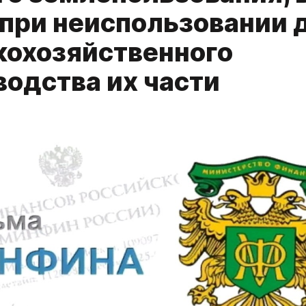
 при неиспользовании 
кохозяйственного
водства их части