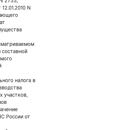
 2753, 
2.01.2010 N 
ающего 
т 
ущества 
сматриваемом 
 составной 
мого 
 
ного налога в 
зводства 
 участков, 
ов 
ачение 
С России от 