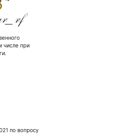
венного 
 числе при 
ти.
21 по вопросу 