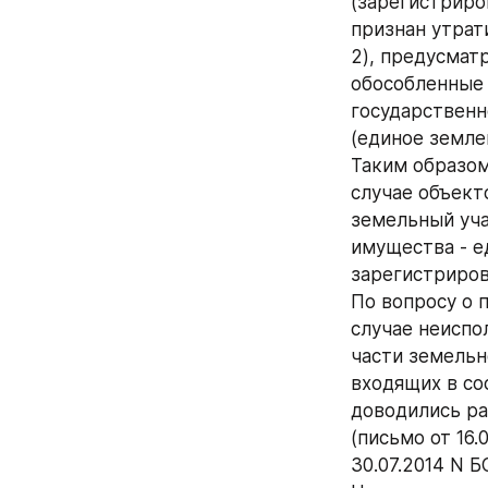
(зарегистриро
признан утрат
2), предусмат
обособленные 
государственн
(единое земле
Таким образом
случае объект
земельный уча
имущества - е
зарегистриров
По вопросу о 
случае неиспо
части земельн
входящих в со
доводились ра
(письмо от 16
30.07.2014 N Б