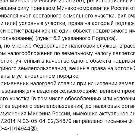
ван Минюстом России 20.06.2001, регистрационный N
ившим силу приказом Минэкономразвития России от 1
ривался учет составного земельного участка, включ
и (или) условные участки, права на который подлежа
ой регистрации как на один объект недвижимого им
пользование) (пункт 6.2 указанного Порядка).
, по мнению Федеральной налоговой службы, в рас
ом налогообложения по земельному налогу является
сток, учтенный в качестве одного объекта недвижи
диного землепользования, вещные права на который
аны в установленном порядке.
применении налоговой ставки при исчислении земель
льзования для ведения сельскохозяйственного прои
ого участка (в том числе обособленных или условных
став единого землепользования) до налоговых орган
зъяснения Минфина России, имеющие актуальное зн
.07.2014 N 03-05-04-02/34879 направлено письмом ФН
С-4-11/14944@).