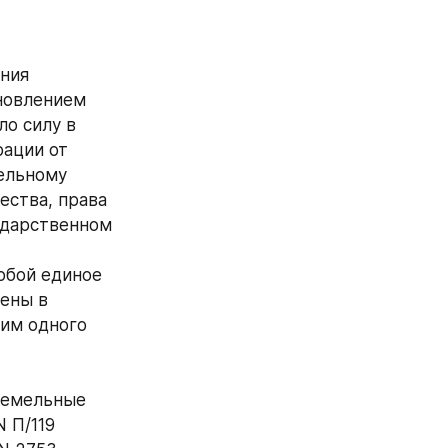
ния 
овлением 
о силу в 
ации от 
ельному 
ства, права 
дарственном 
бой единое 
ены в 
им одного 
Земельные 
 П/119 