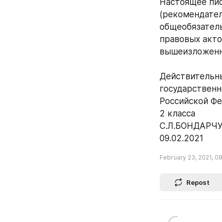
Настоящее пи
(рекомендател
общеобязатель
правовых акто
вышеизложенн
Действительн
государственн
Российской Ф
2 класса
С.Л.БОНДАРЧ
09.02.2021
February 23, 2021, 0
Repost