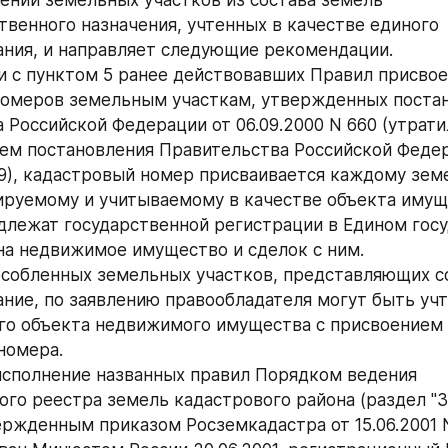
ении земельных участков из состава земель 
твенного назначения, учтенных в качестве единого 
ния, и направляет следующие рекомендации.
и с пунктом 5 ранее действовавших Правил присвое
номеров земельным участкам, утвержденных постан
 Российской Федерации от 06.09.2000 N 660 (утратил
ием постановления Правительства Российской Федер
469), кадастровый номер присваивается каждому зем
ируемому и учитываемому в качестве объекта имуще
длежат государственной регистрации в Едином госу
на недвижимое имущество и сделок с ним.
собленных земельных участков, представляющих со
ние, по заявлению правообладателя могут быть учт
го объекта недвижимого имущества с присвоением 
номера.
сполнение названных правил Порядком ведения 
ого реестра земель кадастрового района (раздел "
ержденным приказом Росземкадастра от 15.06.2001 N