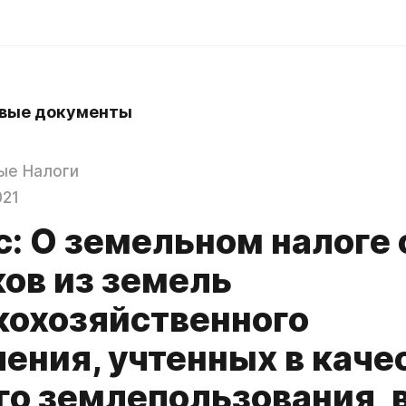
вые документы
g
ые Налоги
021
: О земельном налоге 
ков из земель
кохозяйственного
ения, учтенных в каче
го землепользования, 