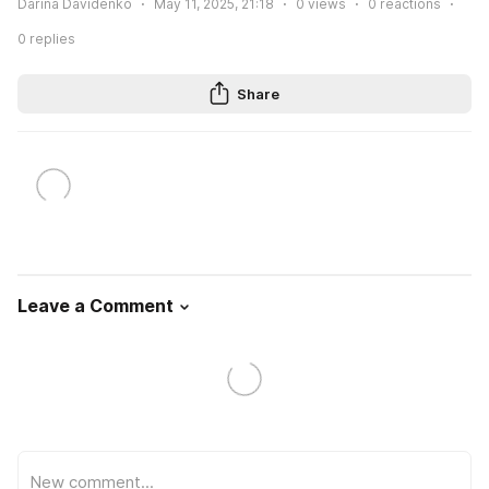
Darina Davidenko
May 11, 2025, 21:18
0
views
0
reactions
0
replies
Share
Leave a Comment