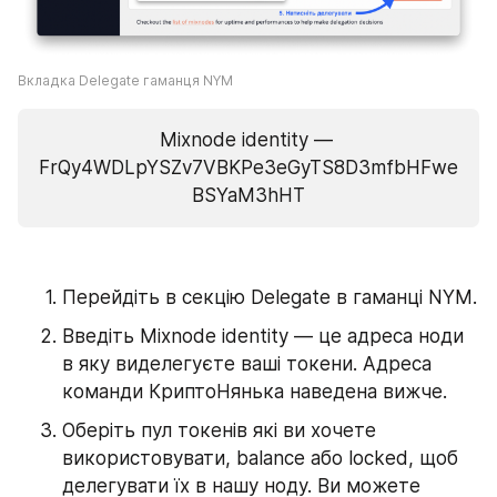
Вкладка Delegate гаманця NYM
Mixnode identity — 
FrQy4WDLpYSZv7VBKPe3eGyTS8D3mfbHFwe
BSYaM3hHT
Перейдіть в секцію Delegate в гаманці NYM.
Введіть Mixnode identity — це адреса ноди 
в яку виделегуєте ваші токени. Адреса 
команди КриптоНянька наведена вижче.
Оберіть пул токенів які ви хочете 
використовувати, balance aбо locked, щоб 
делегувати їх в нашу ноду. Ви можете 