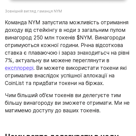
Зовнішній вигляд гаманця NYM
Команда NYM запустила можливість отримання 
доходу від стейкінгу в ноди з загальним пулом 
винагород 250 млн токенів $NYM. Винагороди 
отримуються кожної години. Річна відсоткова 
ставка є плаваючою і зараз знаходитьсч на рівні 
7%, актуальну ви можене переглянути в 
експлорері
. Ви можете використати токени які 
отрималив внаслідок успішної аллокації на 
CoinList та придбати токени на біржах.
Чим більший об’єм токенів ви делегуєте тим 
більшу винагороду ви зможете отримати. Ми не 
матимемо доступу до ваших токенів.