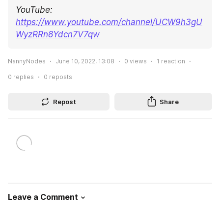
YouTube: 
https://www.youtube.com/channel/UCW9h3gU
WyzRRn8Ydcn7V7qw
NannyNodes
June 10, 2022, 13:08
0
views
1
reaction
0
replies
0
reposts
Repost
Share
Leave a Comment