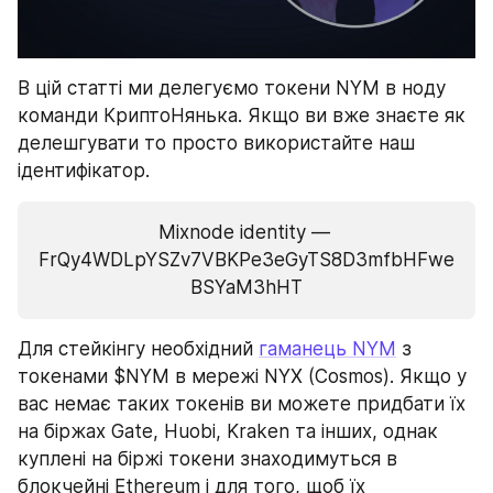
В цій статті ми делегуємо токени NYM в ноду 
команди КриптоНянька. Якщо ви вже знаєте як 
делешгувати то просто використайте наш 
ідентифікатор.
Mixnode identity — 
FrQy4WDLpYSZv7VBKPe3eGyTS8D3mfbHFwe
BSYaM3hHT
Для стейкінгу необхідний 
гаманець NYM
 з 
токенами $NYM в мережі NYX (Cosmos). Якщо у 
вас немає таких токенів ви можете придбати їх 
на біржах Gate, Huobi, Kraken та інших, однак 
куплені на біржі токени знаходимуться в 
блокчейні Ethereum і для того, щоб їх 