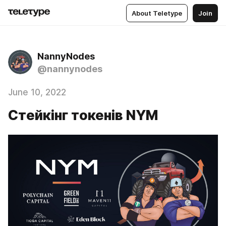
About Teletype
Join
NannyNodes
@nannynodes
June 10, 2022
Стейкінг токенів NYM