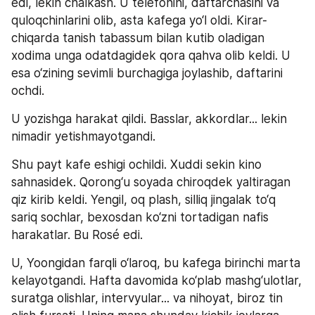
edi, lekin chalkash. U telefonini, daftarchasini va 
quloqchinlarini olib, asta kafega yo‘l oldi. Kirar-
chiqarda tanish tabassum bilan kutib oladigan 
xodima unga odatdagidek qora qahva olib keldi. U 
esa o‘zining sevimli burchagiga joylashib, daftarini 
ochdi.
U yozishga harakat qildi. Basslar, akkordlar... lekin 
nimadir yetishmayotgandi.
Shu payt kafe eshigi ochildi. Xuddi sekin kino 
sahnasidek. Qorong‘u soyada chiroqdek yaltiragan 
qiz kirib keldi. Yengil, oq plash, silliq jingalak to‘q 
sariq sochlar, bexosdan ko‘zni tortadigan nafis 
harakatlar. Bu Rosé edi.
U, Yoongidan farqli o‘laroq, bu kafega birinchi marta 
kelayotgandi. Hafta davomida ko‘plab mashg‘ulotlar, 
suratga olishlar, intervyular... va nihoyat, biroz tin 