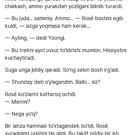
chalkash, ammo yurakdan yozilgani bilinib turardi.
— Bu juda... samimiy. Ammo... — Rosé boshini egib 
kuldi, — sizga yoqmasa ham kerak...
— Ayting, — dedi Yoongi.
— Bu trekni ayol ovozi to‘ldirishi mumkin. Hissiyotini 
kuchaytiradi.
Suga unga jiddiy qaradi. So‘ng sekin bosh irg‘adi.
— Shunday deb o‘ylagandim. Balki... siz?
Rosé ko‘zlarini kattaroq ochdi.
— Menmi?
— Nega yo‘q?
Bir lahza hammasi to‘xtagandek bo‘ldi. Rosé 
yuragining urishini his qildi. Bu taklif oddiy bir ish 