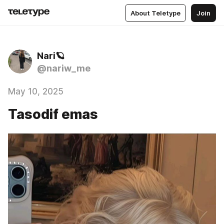
About Teletype
Join
Nari🪐
@nariw_me
May 10, 2025
Tasodif emas