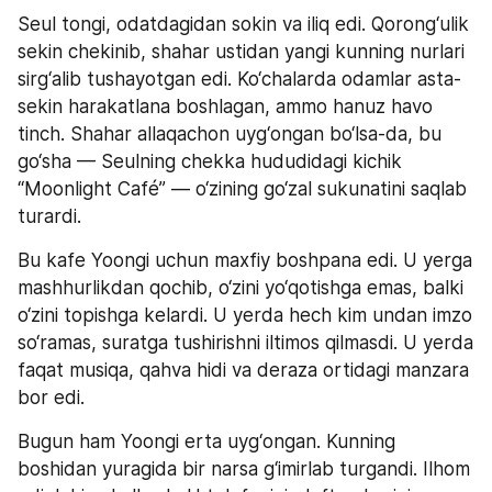
Seul tongi, odatdagidan sokin va iliq edi. Qorong‘ulik 
sekin chekinib, shahar ustidan yangi kunning nurlari 
sirg‘alib tushayotgan edi. Ko‘chalarda odamlar asta-
sekin harakatlana boshlagan, ammo hanuz havo 
tinch. Shahar allaqachon uyg‘ongan bo‘lsa-da, bu 
go‘sha — Seulning chekka hududidagi kichik 
“Moonlight Café” — o‘zining go‘zal sukunatini saqlab 
turardi.
Bu kafe Yoongi uchun maxfiy boshpana edi. U yerga 
mashhurlikdan qochib, o‘zini yo‘qotishga emas, balki 
o‘zini topishga kelardi. U yerda hech kim undan imzo 
so‘ramas, suratga tushirishni iltimos qilmasdi. U yerda 
faqat musiqa, qahva hidi va deraza ortidagi manzara 
bor edi.
Bugun ham Yoongi erta uyg‘ongan. Kunning 
boshidan yuragida bir narsa g‘imirlab turgandi. Ilhom 