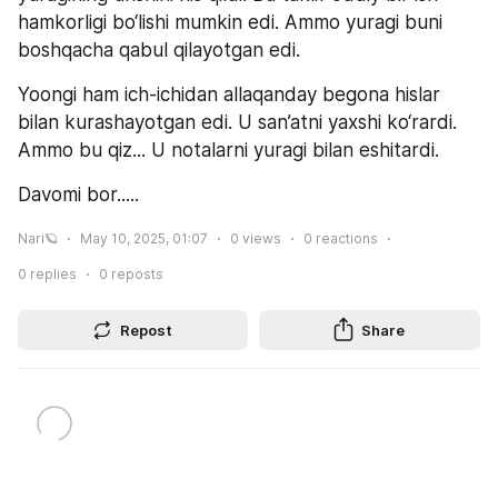
hamkorligi bo‘lishi mumkin edi. Ammo yuragi buni 
boshqacha qabul qilayotgan edi.
Yoongi ham ich-ichidan allaqanday begona hislar 
bilan kurashayotgan edi. U san’atni yaxshi ko‘rardi. 
Ammo bu qiz... U notalarni yuragi bilan eshitardi.
Davomi bor.....
Nari🪐
May 10, 2025, 01:07
0
views
0
reactions
0
replies
0
reposts
Repost
Share