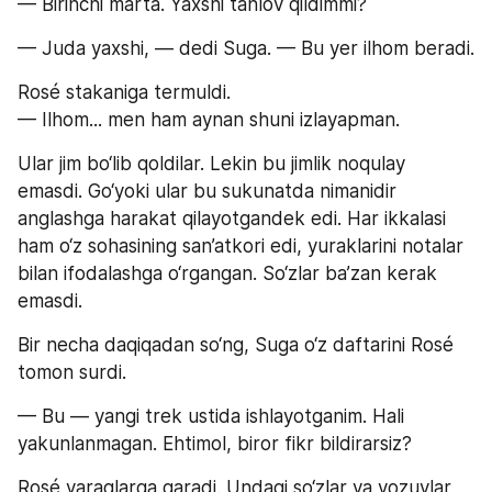
— Birinchi marta. Yaxshi tanlov qildimmi?
— Juda yaxshi, — dedi Suga. — Bu yer ilhom beradi.
Rosé stakaniga termuldi.
— Ilhom... men ham aynan shuni izlayapman.
Ular jim bo‘lib qoldilar. Lekin bu jimlik noqulay 
emasdi. Go‘yoki ular bu sukunatda nimanidir 
anglashga harakat qilayotgandek edi. Har ikkalasi 
ham o‘z sohasining san’atkori edi, yuraklarini notalar 
bilan ifodalashga o‘rgangan. So‘zlar ba’zan kerak 
emasdi.
Bir necha daqiqadan so‘ng, Suga o‘z daftarini Rosé 
tomon surdi.
— Bu — yangi trek ustida ishlayotganim. Hali 
yakunlanmagan. Ehtimol, biror fikr bildirarsiz?
Rosé varaqlarga qaradi. Undagi so‘zlar va yozuvlar 