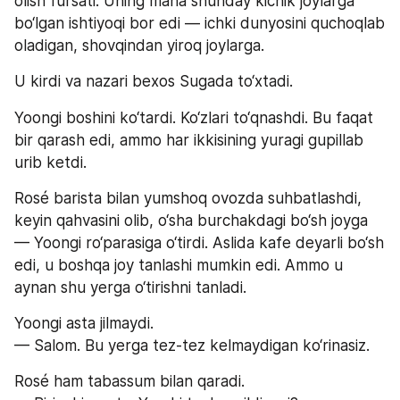
olish fursati. Uning mana shunday kichik joylarga 
bo‘lgan ishtiyoqi bor edi — ichki dunyosini quchoqlab 
oladigan, shovqindan yiroq joylarga.
U kirdi va nazari bexos Sugada to‘xtadi.
Yoongi boshini ko‘tardi. Ko‘zlari to‘qnashdi. Bu faqat 
bir qarash edi, ammo har ikkisining yuragi gupillab 
urib ketdi.
Rosé barista bilan yumshoq ovozda suhbatlashdi, 
keyin qahvasini olib, o‘sha burchakdagi bo‘sh joyga 
— Yoongi ro‘parasiga o‘tirdi. Aslida kafe deyarli bo‘sh 
edi, u boshqa joy tanlashi mumkin edi. Ammo u 
aynan shu yerga o‘tirishni tanladi.
Yoongi asta jilmaydi.
— Salom. Bu yerga tez-tez kelmaydigan ko‘rinasiz.
Rosé ham tabassum bilan qaradi.