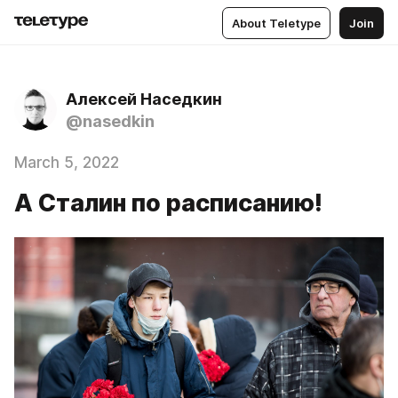
About Teletype
Join
Алексей Наседкин
@nasedkin
March 5, 2022
А Сталин по расписанию!