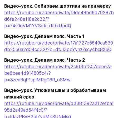
Видео-урок. Собираем шортики на примерку
https://rutube.ru/video/private/19de48bd9d79287b
d6fe248e118e2c32/?
p=74s0qVM1YVSdkLrKdxUpdQ
Видео-урок. Делаем пояс. Часть 1
https://rutube.ru/video/private/17a1727e5649ca530
db2556a2d54cd32/?p=dtJl3ppYynzZscy4bc8X6Q
Видео-урок. Делаем пояс. Часть 2
https://rutube.ru/video/private/2c9f3bf307deee7a
be8bee4d914805c4/?
p=3zeaBqP1splMRgC6R_oSMw
Видео-урок. Утюжим швы и обрабатываем 
нижний срез
https://rutube.ru/video/private/d3381392a312efba1
98d2a49ad54f4c0/?
p=IdazPByH3uIZvbMkSUNMsg