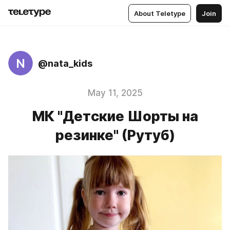
About Teletype
Join
N
@nata_kids
May 11, 2025
МК "Детские Шорты на
резинке" (Рутуб)