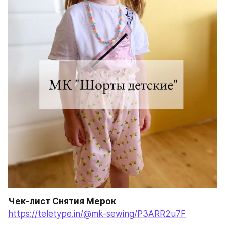
Чек-лист Снятия Мерок
https://teletype.in/@mk-sewing/P3ARR2u7F