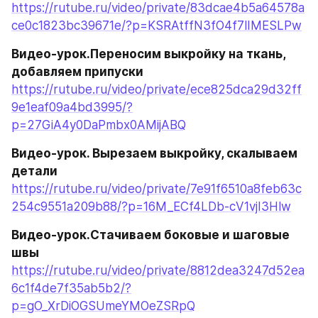
https://rutube.ru/video/private/83dcae4b5a64578a
ce0c1823bc39671e/?p=KSRAtffN3fO4f7lIMESLPw
Видео-урок.Переносим выкройку на ткань, 
добавляем припуски
https://rutube.ru/video/private/ece825dca29d32ff
9e1eaf09a4bd3995/?
p=27GiA4y0DaPmbx0AMijABQ
Видео-урок. Вырезаем выкройку, скалываем 
детали
https://rutube.ru/video/private/7e91f6510a8feb63c
254c9551a209b88/?p=16M_ECf4LDb-cV1vjI3Hlw
Видео-урок.Стачиваем боковые и шаговые 
швы
https://rutube.ru/video/private/8812dea3247d52ea
6c1f4de7f35ab5b2/?
p=gO_XrDiOGSUmeYMOeZSRpQ