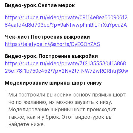
Видео-урок.Снятие мерок
https://rutube.ru/video/private/09114e8ea66090612
84aafd4d8d703ec/?p=9aNhvwpFmBlLPrXuYpcuZA
Чек-лист Построения выкройки
https://teletype.in/@shorts/DyEGOhZAS
Видео-урок. Построение выкройки
https://rutube.ru/video/private/7f21355530413868
25ef78f1b750c452/?p=2Nv2t7_NW7ZwRQRhtrjS0w
Моделирование ширины шорт снизу
Мы построили выкройку-основу прямых шорт, 
но по желанию, их можно заузить к низу. 
Моделирование ширины шорт происходит 
также, как и у брюк. Этот видео-урок вы 
найдёте ниже.