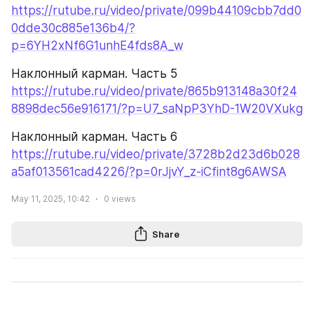
https://rutube.ru/video/private/099b44109cbb7dd0
0dde30c885e136b4/?
p=6YH2xNf6G1unhE4fds8A_w
Наклонный карман. Часть 5
https://rutube.ru/video/private/865b913148a30f24
8898dec56e916171/?p=U7_saNpP3YhD-1W20VXukg
Наклонный карман. Часть 6
https://rutube.ru/video/private/3728b2d23d6b028
a5af013561cad4226/?p=0rJjvY_z-iCfint8g6AWSA
May 11, 2025, 10:42
0
views
Share