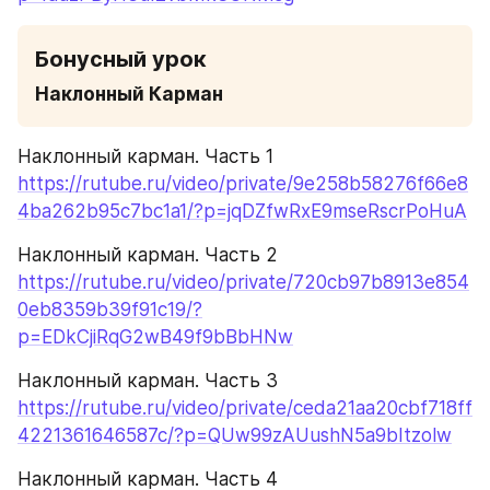
Бонусный урок
Наклонный Карман
Наклонный карман. Часть 1
https://rutube.ru/video/private/9e258b58276f66e8
4ba262b95c7bc1a1/?p=jqDZfwRxE9mseRscrPoHuA
Наклонный карман. Часть 2
https://rutube.ru/video/private/720cb97b8913e854
0eb8359b39f91c19/?
p=EDkCjiRqG2wB49f9bBbHNw
Наклонный карман. Часть 3
https://rutube.ru/video/private/ceda21aa20cbf718ff
4221361646587c/?p=QUw99zAUushN5a9bItzolw
Наклонный карман. Часть 4