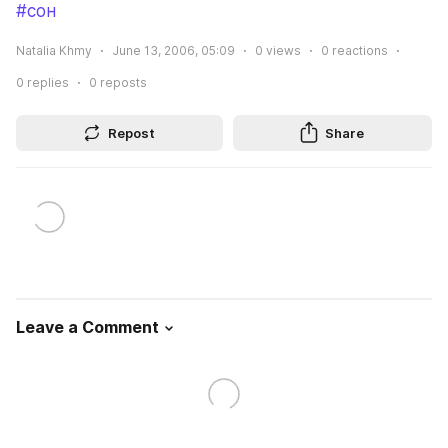
#сон
Natalia Khmy
June 13, 2006, 05:09
0
views
0
reactions
0
replies
0
reposts
Repost
Share
Leave a Comment