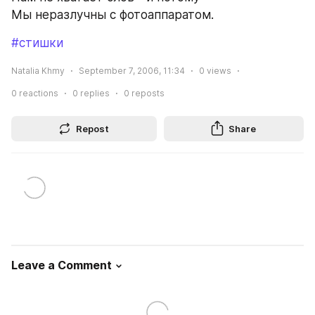
Мы неразлучны с фотоаппаратом.
#стишки
Natalia Khmy
September 7, 2006, 11:34
0
views
0
reactions
0
replies
0
reposts
Repost
Share
Leave a Comment