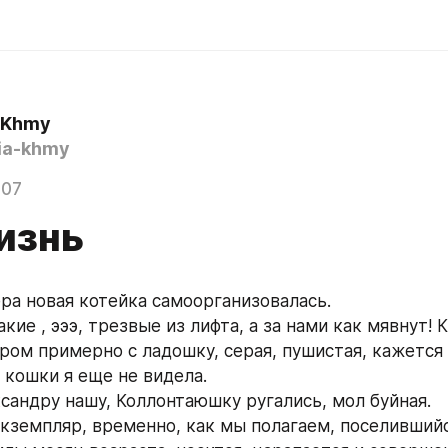
a Khmy
ia-khmy
007
изнь
ера новая котейка самоорганизовалась.
ие , эээ, трезвые из лифта, а за нами как мявнут! К
ром примерно с ладошку, серая, пушистая, кажется 
 кошки я еще не видела.
сандру нашу, Коллонтаюшку ругались, мол буйная.
экземпляр, временно, как мы полагаем, поселившийся