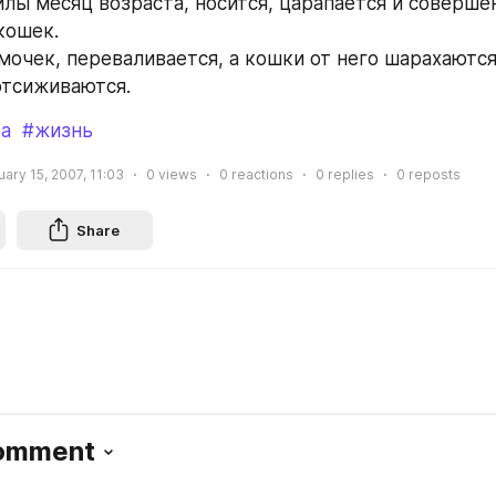
лы месяц возраста, носится, царапается и совершен
кошек.
мочек, переваливается, а кошки от него шарахаются,
отсиживаются.
ка
#жизнь
ary 15, 2007, 11:03
0
views
0
reactions
0
replies
0
reposts
Share
Comment