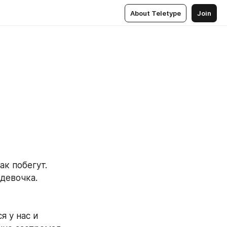
About Teletype
Join
ак побегут.
девочка.
 у нас и 