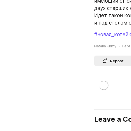
имеющий от си
двух старших 
Идет такой ко
и под столом 
#новая_котей
Natalia Khmy
Febru
Repost
Leave a 