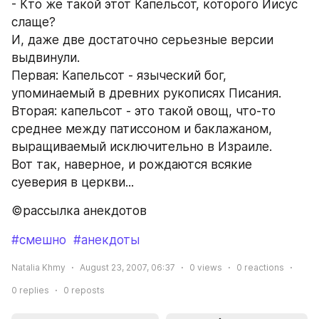
- Кто же такой этот Капельсот, которого Иисус 
слаще? 
И, даже две достаточно серьезные версии 
выдвинули. 
Первая: Капельсот - языческий бог, 
упоминаемый в древних рукописях Писания.
Вторая: капельсот - это такой овощ, что-то 
среднее между патиссоном и баклажаном, 
выращиваемый исключительно в Израиле.
Вот так, наверное, и рождаются всякие 
суеверия в церкви...
©рассылка анекдотов
#смешно
#анекдоты
Natalia Khmy
August 23, 2007, 06:37
0
views
0
reactions
0
replies
0
reposts