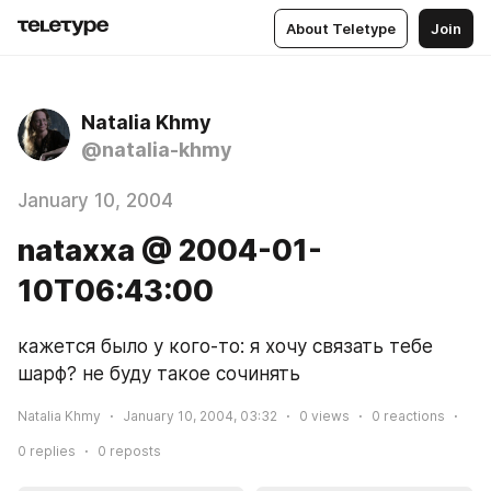
About Teletype
Join
Natalia Khmy
@natalia-khmy
January 10, 2004
nataxxa @ 2004-01-
10T06:43:00
кажется было у кого-то: я хочу связать тебе 
шарф? не буду такое сочинять
Natalia Khmy
January 10, 2004, 03:32
0
views
0
reactions
0
replies
0
reposts