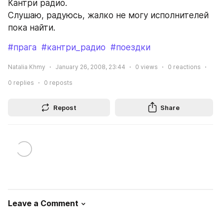
Кантри радио.
Слушаю, радуюсь, жалко не могу исполнителей 
пока найти.
#прага
#кантри_радио
#поездки
Natalia Khmy
January 26, 2008, 23:44
0
views
0
reactions
0
replies
0
reposts
Repost
Share
Leave a Comment