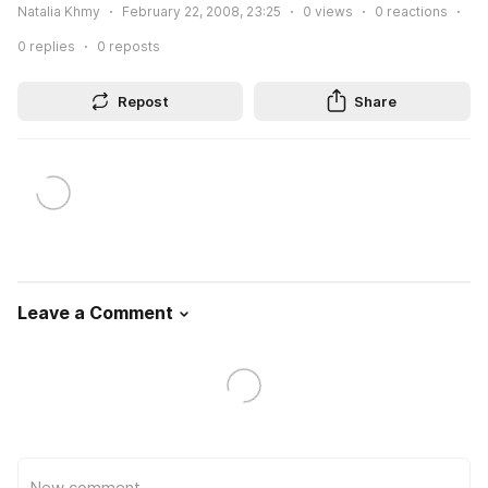
Natalia Khmy
February 22, 2008, 23:25
0
views
0
reactions
0
replies
0
reposts
Repost
Share
Leave a Comment