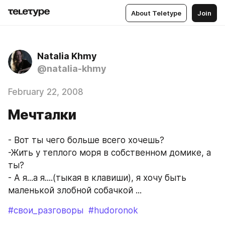
About Teletype
Join
Natalia Khmy
@natalia-khmy
February 22, 2008
Мечталки
- Вот ты чего больше всего хочешь?
-Жить у теплого моря в собственном домике, а 
ты?
- А я...а я....(тыкая в клавиши), я хочу быть 
маленькой злобной собачкой ...
#свои_разговоры
#hudoronok