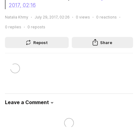
2017, 02:16
Natalia Khmy
July 29, 2017, 02:26
0
views
0
reactions
0
replies
0
reposts
Repost
Share
Leave a Comment