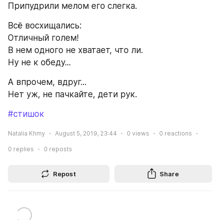
Припудрили мелом его слегка.
Всё восхищались:
Отличный голем! 
В нем одного не хватает, что ли.
Ну не к обеду...
А впрочем, вдруг... 
Нет уж, не пачкайте, дети рук.
#стишок
Natalia Khmy
August 5, 2019, 23:44
0
views
0
reactions
0
replies
0
reposts
Repost
Share