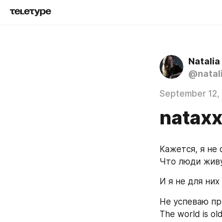
Natali
@natal
September 12,
natax
Кажется, я не 
Что люди живу
И я не для них 
Не успеваю пр
The world is ol