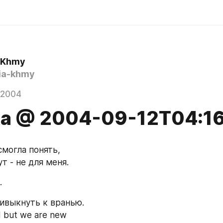
a Khmy
ia-khmy
 2004
xa @ 2004-09-12T04:1
смогла понять,
т - не для меня.
.
ивыкнуть к вранью.
d but we are new