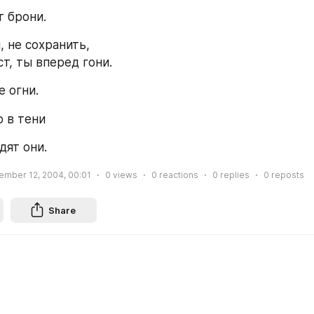
т брони.
, не сохранить,
т, ты вперед гони.
е огни.
о в тени
дят они.
ember 12, 2004, 00:01
0
views
0
reactions
0
replies
0
reposts
Share